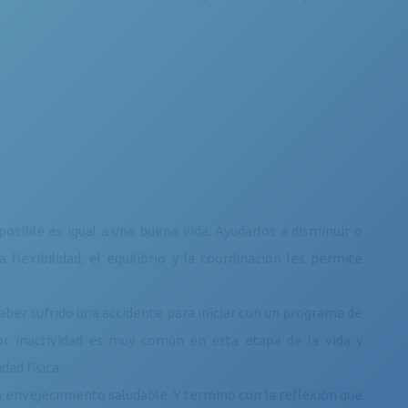
sible es igual a una buena vida. Ayudarlos a disminuir o
 flexibilidad, el equilibrio y la coordinación les permite
ber sufrido una accidente para iniciar con un programa de
por inactividad es muy común en esta etapa de la vida y
dad física.
 un envejecimiento saludable. Y termino con la reflexión que