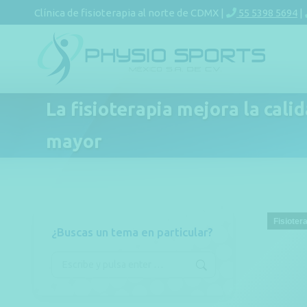
Clínica de fisioterapia al norte de CDMX |
55 5398 5694
|
La fisioterapia mejora la cali
mayor
Fisioter
¿Buscas un tema en particular?
Buscar: