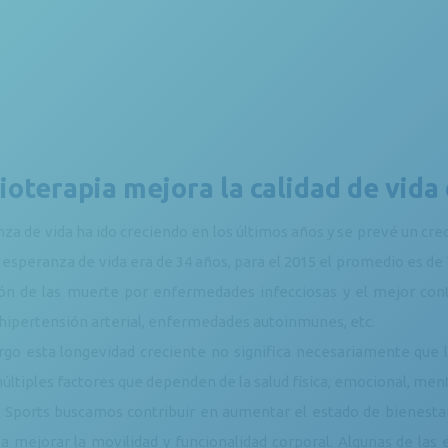
sioterapia mejora la calidad de vid
nza de vida ha ido creciendo en los últimos años y se prevé un cr
 esperanza de vida era de 34 años, para el 2015 el promedio es de 
ón de las muerte por enfermedades infecciosas y el mejor con
 hipertensión arterial, enfermedades autoinmunes, etc.
go esta longevidad creciente no significa necesariamente que lo
últiples factores que dependen de la salud física, emocional, menta
 Sports buscamos contribuir en aumentar el estado de bienestar 
a mejorar la movilidad y funcionalidad corporal. Algunas de l