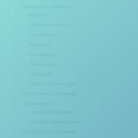
Modalidades Terapéuticas
Bioptron
Cadenas Musculares
Electroterapia
Kinesiotape
Presoterapia
Termoterapia
Ultrasonido
Vendaje neuromuscular
Physio Wellness and Beauty
Salud Integral
Terapia Transpersonal
Terapias Complementarias
Sobre Physio Sports México