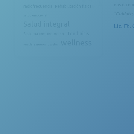
nos da nue
radiofrecuencia
Rehabilitación física
“Cuídate,
salud emocional
Salud integral
Lic. Ft.
Tendinitis
Sistema inmunológico
wellness
vendaje neuromuscular