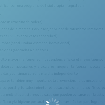
ificar con una programa de fisioterapia integral son:
is
orosis (fractura de cadera)
ciones de la marcha: Parkinson, debilidad de miembros inferiores
as de EVC (evento vascular cerebral)
umbar (canal lumbar estrecho, hernia discal)
ciones (asociadas a diabetes)
dulto mayor mantener su independencia física el mayor tiempo po
s dolores musculares y articulares, mejorar la fuerza muscular, la
caídas y continuar con una marcha independiente.
tapa es también muy importante la prevención, no es necesario ha
a corporal y fortalecimiento, el desacondicionamiento físico 
 a múltiples trastornos de salud que pueden evitarse con la activi
io físico y la higiene postural son excelentes hábitos para lograr