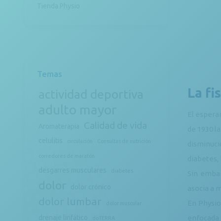
Tienda Physio
Temas
La fi
actividad deportiva
adulto mayor
El espera
Calidad de vida
Aromaterapia
de 1930 la
celulitis
circulación
Consultas de nutrición
disminuci
corredores de maratón
diabetes,
desgarres musculares
diabetes
Sin embar
dolor
dolor crónico
asocia a m
dolor lumbar
En Physio
dolor muscular
drenaje linfático
enfocada 
döTERRA