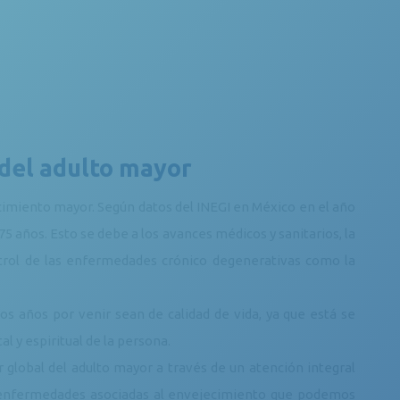
a del adulto mayor
ecimiento mayor. Según datos del INEGI en México en el año
75 años. Esto se debe a los avances médicos y sanitarios, la
trol de las enfermedades crónico degenerativas como la
s años por venir sean de calidad de vida, ya que está se
l y espiritual de la persona.
global del adulto mayor a través de un atención integral
as enfermedades asociadas al envejecimiento que podemos