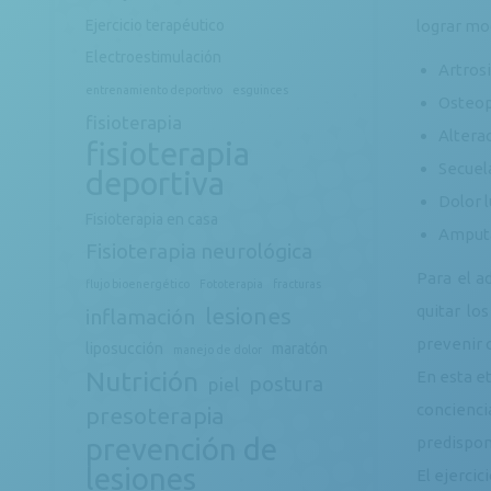
Ejercicio terapéutico
lograr mod
Electroestimulación
Artros
entrenamiento deportivo
esguinces
Osteop
fisioterapia
Altera
fisioterapia
Secuel
deportiva
Dolor l
Fisioterapia en casa
Amputa
Fisioterapia neurológica
Para el a
flujo bioenergético
Fototerapia
fracturas
quitar lo
lesiones
inflamación
prevenir 
liposucción
maratón
manejo de dolor
Nutrición
En esta e
postura
piel
concienci
presoterapia
prevención de
predispone
lesiones
El ejercic