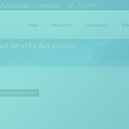
Buscar:
55 5362 2052
|
55 8035 7915
$
0.00
Inicio
Nosotros
Servicios
Bl
dad de vida del adulto
Estás aquí:
apia en el Adulto Mayor