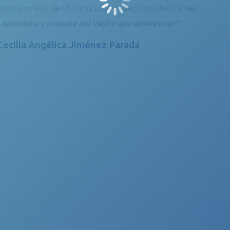
stro profesor de Chi Kung Edgar Sigler, todos los martes:
 ejercítate y ocúpate del viejito que quieres ser”.
 Cecilia Angélica Jiménez Parada