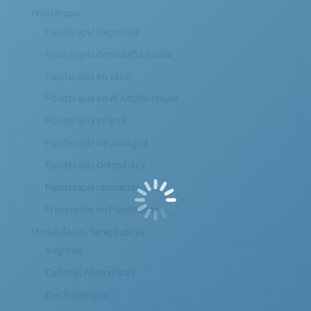
Fisioterapia
Fisioterapia Deportiva
Fisioterapia dermatofuncional
Fisioterapia en casa
Fisioterapia en el Adulto Mayor
Fisioterapia Infantil
Fisioterapia Neurológica
Fisioterapia Ortopédica
Fisioterapia reumatológica
Prevención en Fisioterapia
Modalidades Terapéuticas
Bioptron
Cadenas Musculares
Electroterapia