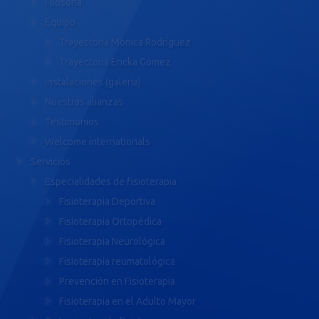
Filosofía
Equipo
Trayectoria Mónica Rodríguez
Trayectoria Ericka Gómez
Instalaciones (galería)
Nuestras alianzas
Testimonios
Welcome internationals
Servicios
Especialidades de fisioterapia
Fisioterapia Deportiva
Fisioterapia Ortopédica
Fisioterapia Neurológica
Fisioterapia reumatológica
Prevención en Fisioterapia
Fisioterapia en el Adulto Mayor