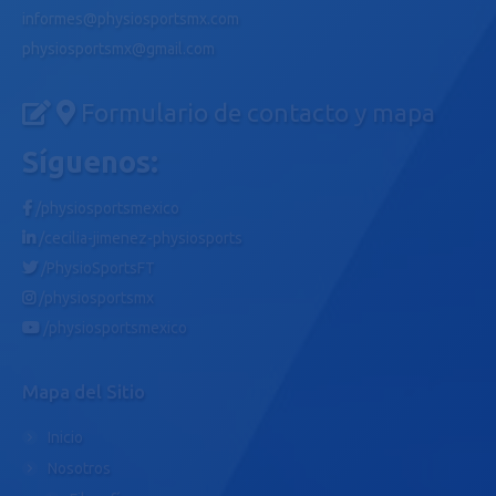
informes@physiosportsmx.com
physiosportsmx@gmail.com
Formulario de contacto y mapa
Síguenos:
/physiosportsmexico
/cecilia-jimenez-physiosports
/PhysioSportsFT
/physiosportsmx
/physiosportsmexico
Mapa del Sitio
Inicio
Nosotros