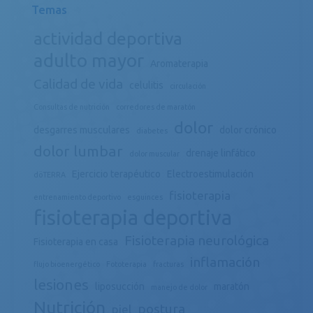
Temas
actividad deportiva
adulto mayor
Aromaterapia
Calidad de vida
celulitis
circulación
Consultas de nutrición
corredores de maratón
dolor
desgarres musculares
dolor crónico
diabetes
dolor lumbar
drenaje linfático
dolor muscular
Ejercicio terapéutico
Electroestimulación
döTERRA
fisioterapia
entrenamiento deportivo
esguinces
fisioterapia deportiva
Fisioterapia neurológica
Fisioterapia en casa
inflamación
flujo bioenergético
Fototerapia
fracturas
lesiones
liposucción
maratón
manejo de dolor
Nutrición
postura
piel