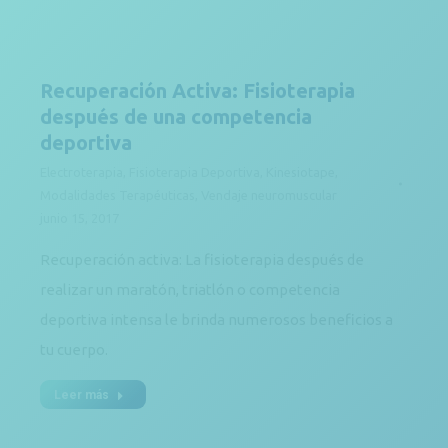
Recuperación Activa: Fisioterapia
después de una competencia
deportiva
Electroterapia
,
Fisioterapia Deportiva
,
Kinesiotape
,
Modalidades Terapéuticas
,
Vendaje neuromuscular
junio 15, 2017
Recuperación activa: La fisioterapia después de
realizar un maratón, triatlón o competencia
deportiva intensa le brinda numerosos beneficios a
tu cuerpo.
Leer más