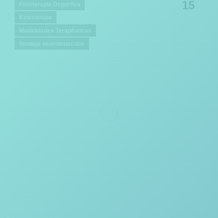
15
Fisioterapia Deportiva
Kinesiotape
Modalidades Terapéuticas
Vendaje neuromuscular