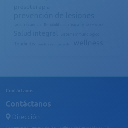
presoterapia
prevención de lesiones
radiofrecuencia
Rehabilitación física
salud emocional
Salud integral
Sistema inmunológico
wellness
Tendinitis
vendaje neuromuscular
Contáctanos
Contáctanos
Dirección
Convento del Rosario No. 34, Jardines de Santa Mónica C.P.