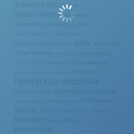
actividad deportiva
adulto mayor
Aromaterapia
Calidad de vida
celulitis
circulación
Consultas de nutrición
corredores de maratón
dolor
desgarres musculares
dolor crónico
diabetes
dolor lumbar
drenaje linfático
dolor muscular
Ejercicio terapéutico
Electroestimulación
döTERRA
fisioterapia
entrenamiento deportivo
esguinces
fisioterapia deportiva
Fisioterapia neurológica
Fisioterapia en casa
inflamación
flujo bioenergético
Fototerapia
fracturas
lesiones
liposucción
maratón
manejo de dolor
Nutrición
postura
piel
presoterapia