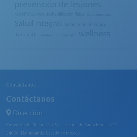
prevención de lesiones
radiofrecuencia
Rehabilitación física
salud emocional
Salud integral
Sistema inmunológico
wellness
Tendinitis
vendaje neuromuscular
Contáctanos
Contáctanos
Dirección
Convento del Rosario No. 34, Jardines de Santa Mónica C.P.
54050. Tlalnepantla, Estado de México.