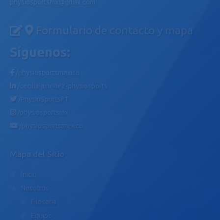
physiosportsmx@gmail.com
Formulario de contacto y mapa
Síguenos:
/physiosportsmexico
/cecilia-jimenez-physiosports
/PhysioSportsFT
/physiosportsmx
/physiosportsmexico
Mapa del Sitio
Inicio
Nosotros
Filosofía
Equipo