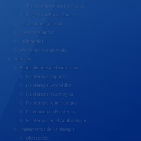
Trayectoria Mónica Rodríguez
Trayectoria Ericka Gómez
Instalaciones (galería)
Nuestras alianzas
Testimonios
Welcome internationals
Servicios
Especialidades de fisioterapia
Fisioterapia Deportiva
Fisioterapia Ortopédica
Fisioterapia Neurológica
Fisioterapia reumatológica
Prevención en Fisioterapia
Fisioterapia en el Adulto Mayor
Tratamientos de fisioterapia
Ultrasonido