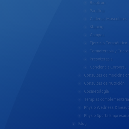
Bioptron
Parafina
Cadenas Musculares
Ktaping
Compex
Ejercicio Terapéutico
Termoterapia y Criote
Presoterapia
Conciencia Corporal
Consultas de medicina o
Consultas de Nutrición
Cosmetología
Terapias complementari
Physio Wellness & Beau
Physio Sports Empresaria
Blog