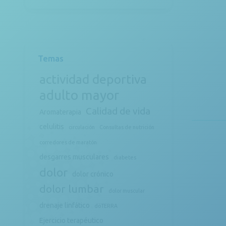
Temas
actividad deportiva
adulto mayor
Calidad de vida
Aromaterapia
celulitis
circulación
Consultas de nutrición
corredores de maratón
desgarres musculares
diabetes
dolor
dolor crónico
dolor lumbar
dolor muscular
drenaje linfático
döTERRA
Ejercicio terapéutico