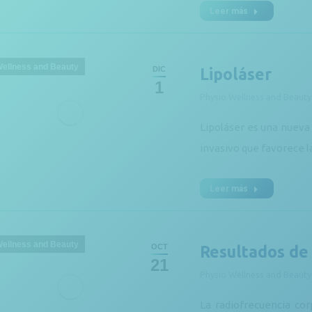
Leer más
Wellness and Beauty
DIC
Lipoláser
1
Physio Wellness and Beauty
Lipoláser es una nueva 
invasivo que favorece la
Leer más
Wellness and Beauty
OCT
Resultados de 
21
Physio Wellness and Beauty
La radiofrecuencia cor