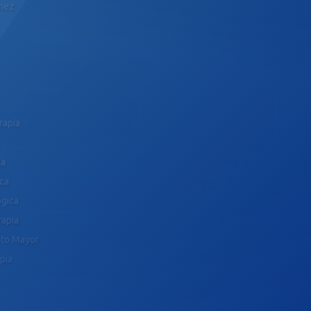
ómez
rapia
ca
ica
ógica
rapia
ulto Mayor
pia