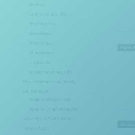
Bioptron
Cadenas Musculares
Electroterapia
Kinesiotape
Presoterapia
Physio 
Termoterapia
Ultrasonido
Vendaje neuromuscular
Physio Wellness and Beauty
Salud Integral
Terapia Transpersonal
Terapias Complementarias
Sobre Physio Sports México
Modalid
Tienda Physio