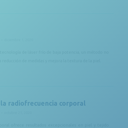
diciembre 1, 2020
tecnología de láser frío de baja potencia, un método no
 reducción de medidas y mejora la textura de la piel.
la radiofrecuencia corporal
octubre 21, 2020
poral ofrece resultados excepcionales en piel y tejido