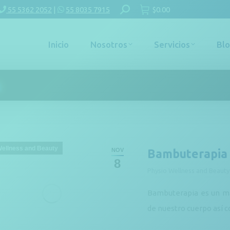
Buscar:
55 5362 2052
|
55 8035 7915
$
0.00
Inicio
Nosotros
Servicios
Bl
s
Wellness and Beauty
NOV
Bambuterapia
8
Physio Wellness and Beauty
Bambuterapia es un mas
de nuestro cuerpo así co