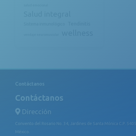
salud emocional
Salud integral
Tendinitis
Sistema inmunológico
wellness
vendaje neuromuscular
Contáctanos
Contáctanos
Dirección
Convento del Rosario No. 34, Jardines de Santa Mónica C.P. 5405
México.