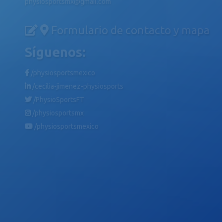
physiosportsmx@gmail.com
Formulario de contacto y mapa
Síguenos:
/physiosportsmexico
/cecilia-jimenez-physiosports
/PhysioSportsFT
/physiosportsmx
/physiosportsmexico