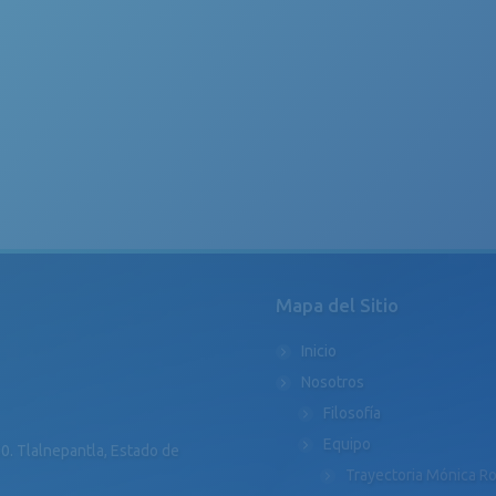
Mapa del Sitio
Inicio
Nosotros
Filosofía
Equipo
0. Tlalnepantla, Estado de
Trayectoria Mónica R