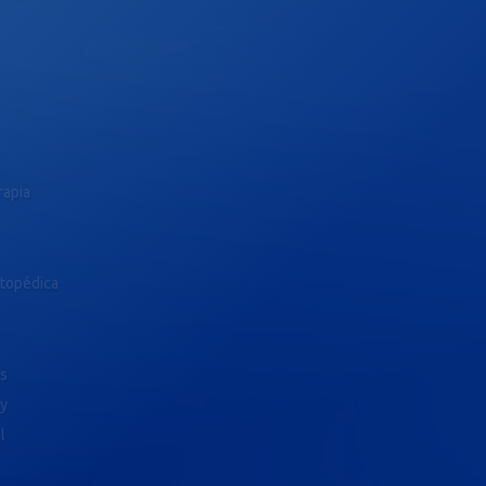
rapia
rtopédica
as
ty
l