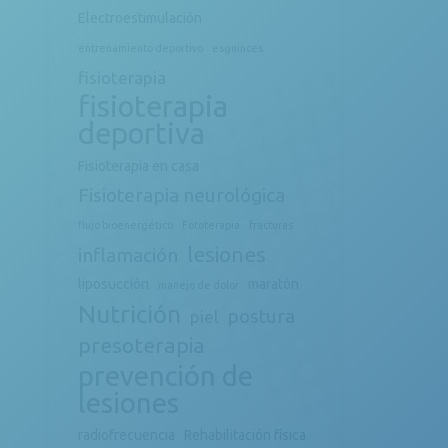
Electroestimulación
entrenamiento deportivo
esguinces
fisioterapia
fisioterapia
deportiva
Fisioterapia en casa
Fisioterapia neurológica
flujo bioenergético
Fototerapia
fracturas
lesiones
inflamación
liposucción
maratón
manejo de dolor
Nutrición
postura
piel
presoterapia
prevención de
lesiones
radiofrecuencia
Rehabilitación física