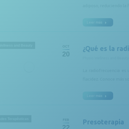
adiposo, reduciendo la 
Leer más
Wellness and Beauty
OCT
¿Qué es la rad
20
Physio Wellness and Beauty
La radiofrecuencia es u
flacidez. Conoce más so
Leer más
ades Terapéuticas
FEB
Presoterapia
22