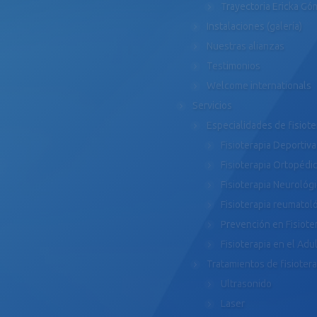
Trayectoria Ericka G
Instalaciones (galería)
Nuestras alianzas
Testimonios
Welcome internationals
Servicios
Especialidades de fisiote
Fisioterapia Deportiva
Fisioterapia Ortopédi
Fisioterapia Neurológ
Fisioterapia reumatol
Prevención en Fisiote
Fisioterapia en el Ad
Tratamientos de fisiotera
Ultrasonido
Laser