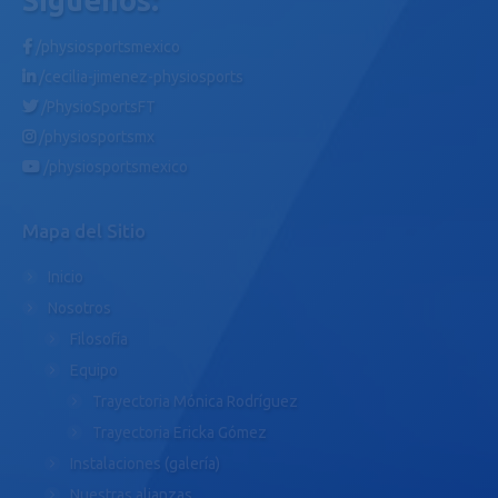
/physiosportsmexico
/cecilia-jimenez-physiosports
/PhysioSportsFT
/physiosportsmx
/physiosportsmexico
Mapa del Sitio
Inicio
Nosotros
Filosofía
Equipo
Trayectoria Mónica Rodríguez
Trayectoria Ericka Gómez
Instalaciones (galería)
Nuestras alianzas