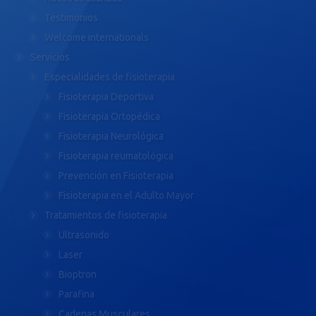
Testimonios
Welcome internationals
Servicios
Especialidades de fisioterapia
Fisioterapia Deportiva
Fisioterapia Ortopédica
Fisioterapia Neurológica
Fisioterapia reumatológica
Prevención en Fisioterapia
Fisioterapia en el Adulto Mayor
Tratamientos de fisioterapia
Ultrasonido
Laser
Bioptron
Parafina
Cadenas Musculares