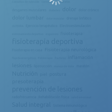
Consultas de nutrición
corredores de maratón
dolor
desgarres musculares
dolor crónico
diabetes
dolor lumbar
drenaje linfático
dolor muscular
Ejercicio terapéutico
Electroestimulación
döTERRA
fisioterapia
entrenamiento deportivo
esguinces
fisioterapia deportiva
Fisioterapia neurológica
Fisioterapia en casa
inflamación
flujo bioenergético
Fototerapia
fracturas
lesiones
liposucción
maratón
manejo de dolor
Nutrición
postura
piel
presoterapia
prevención de lesiones
radiofrecuencia
Rehabilitación física
salud emocional
Salud integral
Sistema inmunológico