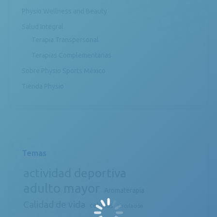
Physio Wellness and Beauty
Salud Integral
Terapia Transpersonal
Terapias Complementarias
Sobre Physio Sports México
Tienda Physio
Temas
actividad deportiva
adulto mayor
Aromaterapia
Calidad de vida
celulitis
circulación