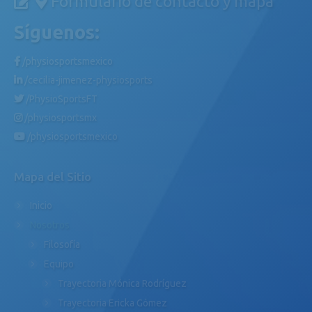
Formulario de contacto y mapa
Síguenos:
/physiosportsmexico
/cecilia-jimenez-physiosports
/PhysioSportsFT
/physiosportsmx
/physiosportsmexico
Mapa del Sitio
Inicio
Nosotros
Filosofía
Equipo
Trayectoria Mónica Rodríguez
Trayectoria Ericka Gómez