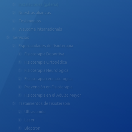
Instalaciones (galería)
Nuestras alianzas
Testimonios
Welcome internationals
Servicios
Especialidades de fisioterapia
Fisioterapia Deportiva
Fisioterapia Ortopédica
Fisioterapia Neurológica
Fisioterapia reumatológica
Prevención en Fisioterapia
Fisioterapia en el Adulto Mayor
Tratamientos de fisioterapia
Ultrasonido
Laser
Bioptron