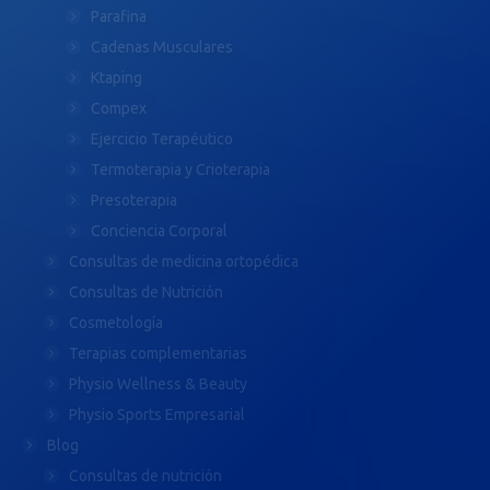
Parafina
Cadenas Musculares
Ktaping
Compex
Ejercicio Terapéutico
Termoterapia y Crioterapia
Presoterapia
Conciencia Corporal
Consultas de medicina ortopédica
Consultas de Nutrición
Cosmetología
Terapias complementarias
Physio Wellness & Beauty
Physio Sports Empresarial
Blog
Consultas de nutrición