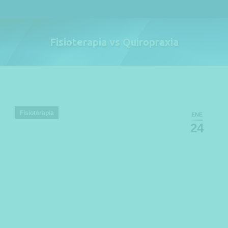
Fisioterapia vs Quiropraxia
Estás aquí:
Fisioterapia
ENE
24