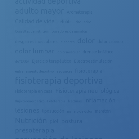
actividad deportiva
adulto mayor
Aromaterapia
Calidad de vida
celulitis
circulación
Consultas de nutrición
corredores de maratón
dolor
desgarres musculares
dolor crónico
diabetes
dolor lumbar
drenaje linfático
dolor muscular
Ejercicio terapéutico
Electroestimulación
döTERRA
fisioterapia
entrenamiento deportivo
esguinces
fisioterapia deportiva
Fisioterapia neurológica
Fisioterapia en casa
inflamación
flujo bioenergético
Fototerapia
fracturas
lesiones
liposucción
maratón
manejo de dolor
Nutrición
postura
piel
presoterapia