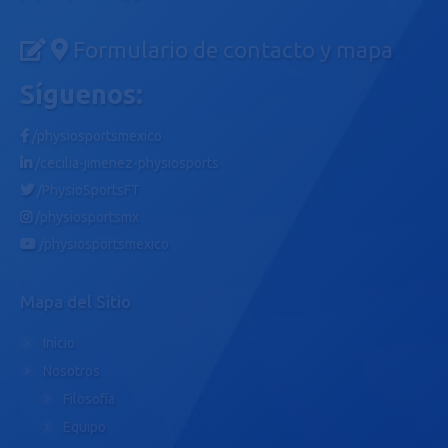
Formulario de contacto y mapa
Síguenos:
/physiosportsmexico
/cecilia-jimenez-physiosports
/PhysioSportsFT
/physiosportsmx
/physiosportsmexico
Mapa del Sitio
Inicio
Nosotros
Filosofía
Equipo