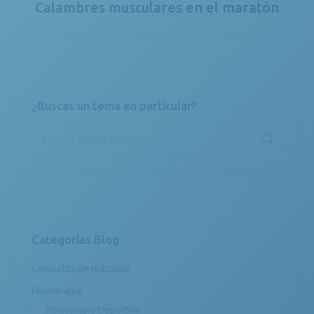
Calambres musculares en el maratón
Publicación
siguiente:
¿Buscas un tema en particular?
Buscar:
Categorías Blog
Consultas de nutrición
Fisioterapia
Fisioterapia Deportiva