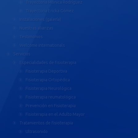
Trayectoria Mónica Rodríguez
Trayectoria Ericka Gómez
Instalaciones (galería)
Nuestras alianzas
Testimonios
Welcome internationals
Servicios
Especialidades de fisioterapia
Fisioterapia Deportiva
Fisioterapia Ortopédica
Fisioterapia Neurológica
Fisioterapia reumatológica
Prevención en Fisioterapia
Fisioterapia en el Adulto Mayor
Tratamientos de fisioterapia
Ultrasonido