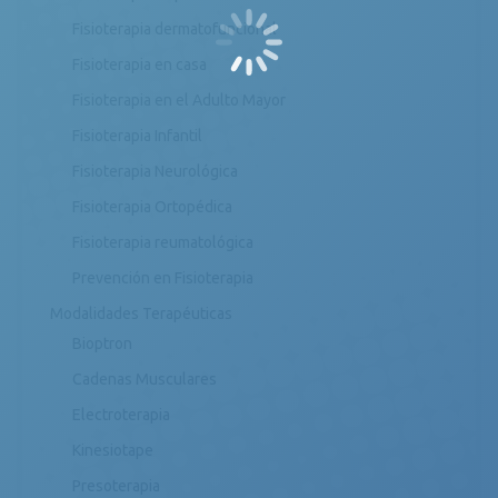
Fisioterapia dermatofuncional
Fisioterapia en casa
Fisioterapia en el Adulto Mayor
Fisioterapia Infantil
Fisioterapia Neurológica
Fisioterapia Ortopédica
Fisioterapia reumatológica
Prevención en Fisioterapia
Modalidades Terapéuticas
Bioptron
Cadenas Musculares
Electroterapia
Kinesiotape
Presoterapia