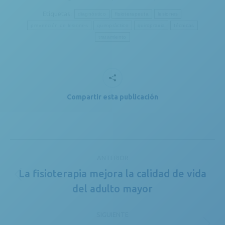
Etiquetas:
diagnóstico
fisioterapeuta
lesiones
prevención de lesiones
quiropráctico
quiropraxia
técnicas
tratamiento
Compartir esta publicación
Navegación
ANTERIOR
entre
La fisioterapia mejora la calidad de vida
Publicación
publicaciones
del adulto mayor
anterior:
SIGUIENTE