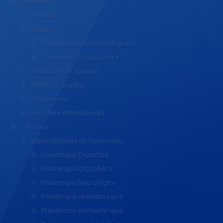
Nosotros
Filosofía
Equipo
Trayectoria Mónica Rodríguez
Trayectoria Ericka Gómez
Instalaciones (galería)
Nuestras alianzas
Testimonios
Welcome internationals
Servicios
Especialidades de fisioterapia
Fisioterapia Deportiva
Fisioterapia Ortopédica
Fisioterapia Neurológica
Fisioterapia reumatológica
Prevención en Fisioterapia