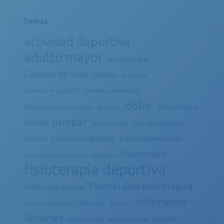
Temas
actividad deportiva
adulto mayor
Aromaterapia
Calidad de vida
celulitis
circulación
Consultas de nutrición
corredores de maratón
dolor
desgarres musculares
dolor crónico
diabetes
dolor lumbar
drenaje linfático
dolor muscular
Ejercicio terapéutico
Electroestimulación
döTERRA
fisioterapia
entrenamiento deportivo
esguinces
fisioterapia deportiva
Fisioterapia neurológica
Fisioterapia en casa
inflamación
flujo bioenergético
Fototerapia
fracturas
lesiones
liposucción
maratón
manejo de dolor