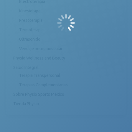
Electroterapia
Kinesiotape
Presoterapia
Termoterapia
Ultrasonido
Vendaje neuromuscular
Physio Wellness and Beauty
Salud Integral
Terapia Transpersonal
Terapias Complementarias
Sobre Physio Sports México
Tienda Physio