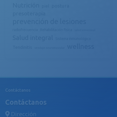
Nutrición
postura
piel
presoterapia
prevención de lesiones
radiofrecuencia
Rehabilitación física
salud emocional
Salud integral
Sistema inmunológico
wellness
Tendinitis
vendaje neuromuscular
Contáctanos
Contáctanos
Dirección