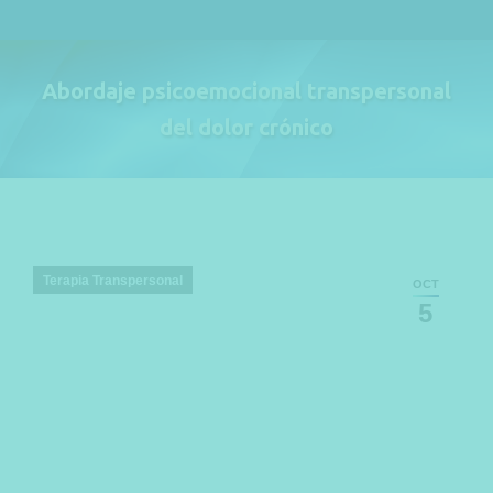
Abordaje psicoemocional transpersonal
del dolor crónico
Estás aquí:
Terapia Transpersonal
OCT
5