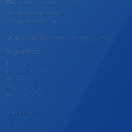
Correos Electrónicos
informes@physiosportsmx.com
physiosportsmx@gmail.com
Formulario de contacto y mapa
Síguenos:
/physiosportsmexico
/cecilia-jimenez-physiosports
/PhysioSportsFT
/physiosportsmx
/physiosportsmexico
Mapa del Sitio
Inicio