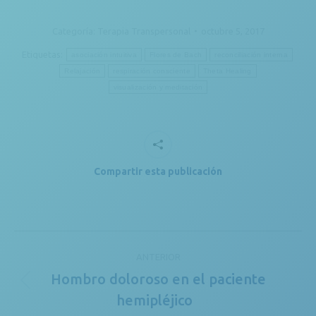
Categoría:
Terapia Transpersonal
octubre 5, 2017
Etiquetas:
asociación intuitiva
Flores de Bach
reconciliación interna
Relajación
respiración consciente
Theta Healing
visualización y meditación
Compartir esta publicación
Navegación
ANTERIOR
entre
Hombro doloroso en el paciente
Publicación
publicaciones
hemipléjico
anterior: