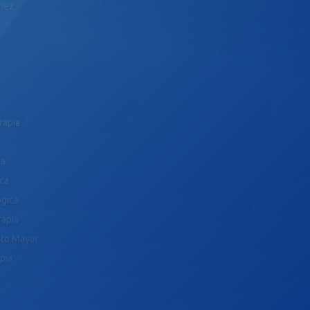
ómez
rapia
ca
ica
ógica
rapia
ulto Mayor
pia