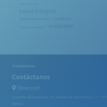
salud emocional
Salud integral
Tendinitis
Sistema inmunológico
wellness
vendaje neuromuscular
Contáctanos
Contáctanos
Dirección
Convento del Rosario No. 34, Jardines de Santa Mónica C.P. 5405
México.