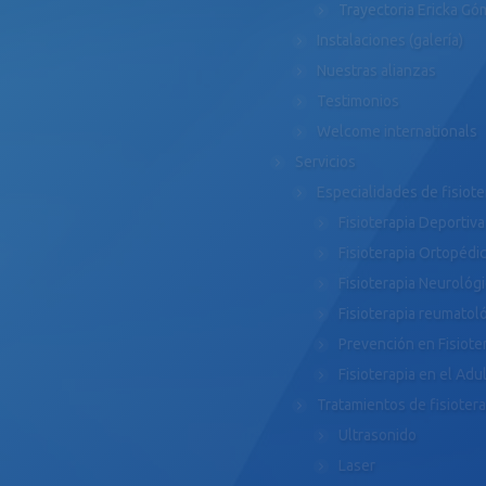
Trayectoria Ericka G
Instalaciones (galería)
Nuestras alianzas
Testimonios
Welcome internationals
Servicios
Especialidades de fisiote
Fisioterapia Deportiva
Fisioterapia Ortopédi
Fisioterapia Neurológ
Fisioterapia reumatol
Prevención en Fisiote
Fisioterapia en el Ad
Tratamientos de fisiotera
Ultrasonido
Laser