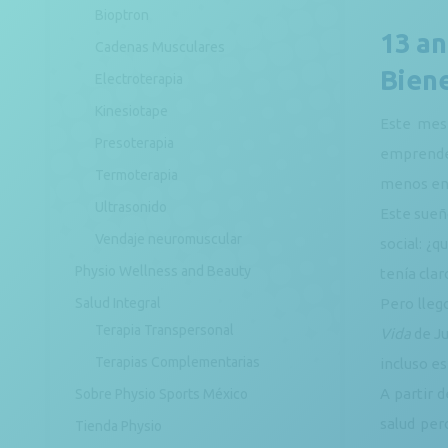
Bioptron
13 an
Cadenas Musculares
Bien
Electroterapia
Kinesiotape
Este mes
Presoterapia
emprended
Termoterapia
menos en
Ultrasonido
Este sueñ
Vendaje neuromuscular
social: ¿
Physio Wellness and Beauty
tenía clar
Salud Integral
Pero lleg
Terapia Transpersonal
Vida
de J
Terapias Complementarias
incluso e
A partir 
Sobre Physio Sports México
salud per
Tienda Physio