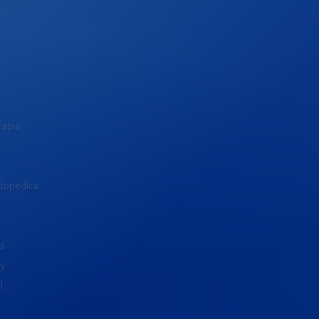
rapia
rtopédica
as
ty
l