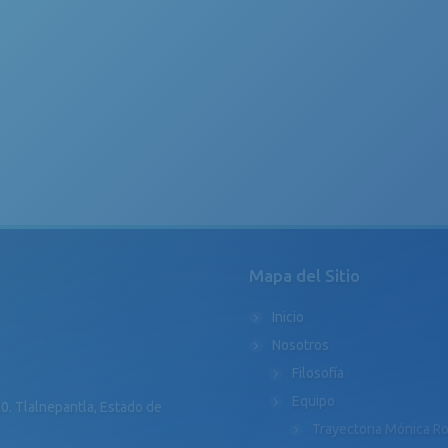
Mapa del Sitio
Inicio
Nosotros
Filosofía
Equipo
0. Tlalnepantla, Estado de
Trayectoria Mónica R