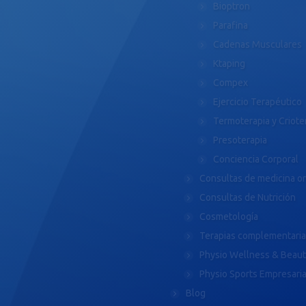
Bioptron
Parafina
Cadenas Musculares
Ktaping
Compex
Ejercicio Terapéutico
Termoterapia y Criote
Presoterapia
Conciencia Corporal
Consultas de medicina o
Consultas de Nutrición
Cosmetología
Terapias complementari
Physio Wellness & Beau
Physio Sports Empresaria
Blog