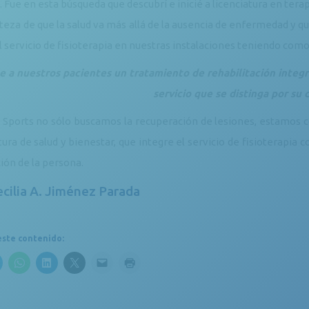
 Fue en esta búsqueda que descubrí e inicié a licenciatura en terap
rteza de que la salud va más allá de la ausencia de enfermedad 
el servicio de fisioterapia en nuestras instalaciones teniendo como
e a nuestros pacientes un tratamiento de rehabilitación integra
servicio que se distinga por su
 Sports no sólo buscamos la recuperación de lesiones, estamos 
tura de salud y bienestar, que integre el servicio de fisioterap
ión de la persona.
ecilia A. Jiménez Parada
ste contenido: