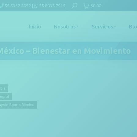
Buscar:
55 5362 2052
|
55 8035 7915
$
0.00
Inicio
Nosotros
Servicios
Bl
 México – Bienestar en Movimiento
apia
tegral
hysio Sports México