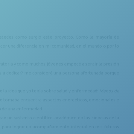
stedes como surgió este proyecto. Como la mayoría de
er una diferencia en mi comunidad, en el mundo o por lo
aratoria y como muchos jóvenes empecé a sentir la presión
 vas a dedicar? me consideré una persona afortunada porque
la idea que yo tenía sobre salud y enfermedad:
Manos de
que tomaba encuentra aspectos energéticos, emocionales e
ón de una enfermedad.
ran un sustento científico-académico en las ciencias de la
 para lograr un acompañamiento integral en mis futuros