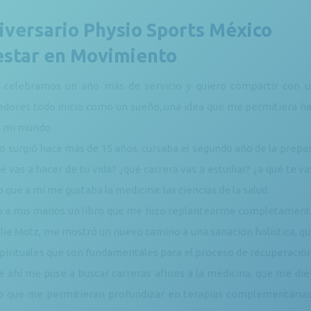
iversario Physio Sports México
estar en Movimiento
 celebramos un año más de servicio y quiero compartir con u
ores todo inicio como un sueño, una idea que me permitiera hac
 mi mundo.
o surgió hace más de 15 años, cursaba el segundo año de la prep
qué vas a hacer de tu vida? ¿qué carrera vas a estudiar? ¿a qué te
o que a mí me gustaba la medicina: las ciencias de la salud.
o a mis manos un libro que me hizo replantearme completamente 
ulie Motz, me mostró un nuevo camino a una sanación holística, 
spirituales que son fundamentales para el proceso de recuperaci
de ahí me puse a buscar carreras afines a la medicina, que me die
o que me permitieran profundizar en terapias complementarias