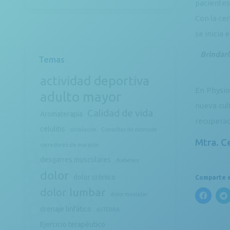
pacientes.
Con la ce
se inicia 
Brindarl
Temas
actividad deportiva
En Physio
adulto mayor
nueva cul
Calidad de vida
Aromaterapia
recuperac
celulitis
circulación
Consultas de nutrición
Mtra. C
corredores de maratón
desgarres musculares
diabetes
dolor
dolor crónico
Comparte e
dolor lumbar
dolor muscular
drenaje linfático
döTERRA
Ejercicio terapéutico