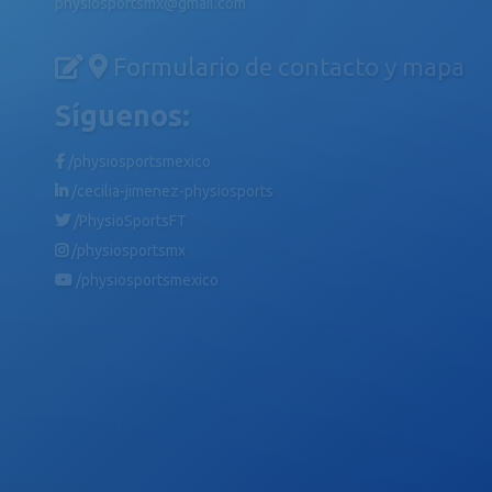
physiosportsmx@gmail.com
Formulario de contacto y mapa
Síguenos:
/physiosportsmexico
/cecilia-jimenez-physiosports
/PhysioSportsFT
/physiosportsmx
/physiosportsmexico