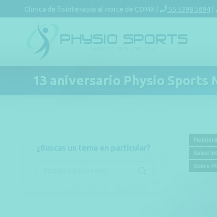
Clínica de fisioterapia al norte de CDMX |
55 5398 5694
|
13 aniversario Physio Sports
Fisioter
¿Buscas un tema en particular?
Salud In
Sobre P
Buscar: