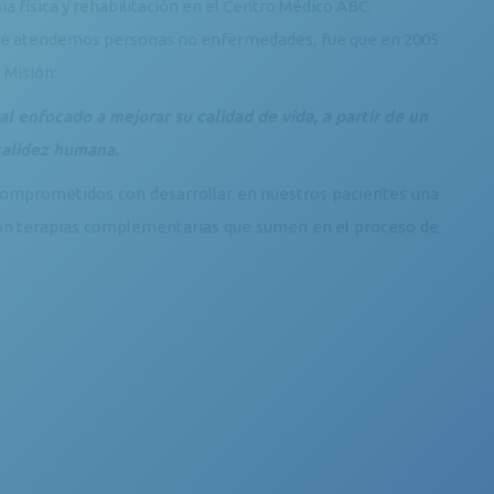
ia física y rehabilitación en el Centro Médico ABC.
y que atendemos personas no enfermedades, fue que en 2005
 Misión:
l enfocado a mejorar su calidad de vida, a partir de un
 calidez humana.
comprometidos con desarrollar en nuestros pacientes una
ia con terapias complementarias que sumen en el proceso de