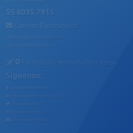
55 8035 7915
Correos Electrónicos
informes@physiosportsmx.com
physiosportsmx@gmail.com
Formulario de contacto y mapa
Síguenos:
/physiosportsmexico
/cecilia-jimenez-physiosports
/PhysioSportsFT
/physiosportsmx
/physiosportsmexico