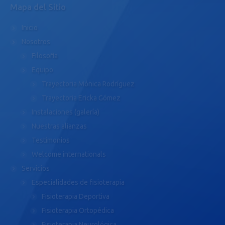
Mapa del Sitio
Inicio
Nosotros
Filosofía
Equipo
Trayectoria Mónica Rodríguez
Trayectoria Ericka Gómez
Instalaciones (galería)
Nuestras alianzas
Testimonios
Welcome internationals
Servicios
Especialidades de fisioterapia
Fisioterapia Deportiva
Fisioterapia Ortopédica
Fisioterapia Neurológica