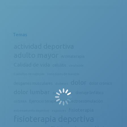
Temas
actividad deportiva
adulto mayor
Aromaterapia
Calidad de vida
celulitis
circulación
Consultas de nutrición
corredores de maratón
dolor
desgarres musculares
dolor crónico
diabetes
dolor lumbar
drenaje linfático
dolor muscular
Ejercicio terapéutico
Electroestimulación
döTERRA
fisioterapia
entrenamiento deportivo
esguinces
fisioterapia deportiva