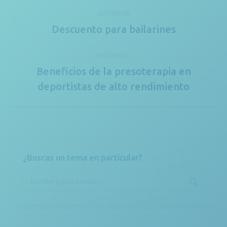
Navegación
ANTERIOR
entre
Descuento para bailarines
Publicación
publicaciones
anterior:
SIGUIENTE
Beneficios de la presoterapia en
Publicación
deportistas de alto rendimiento
siguiente:
¿Buscas un tema en particular?
Buscar: