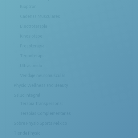
Bioptron
Cadenas Musculares
Electroterapia
Kinesiotape
Presoterapia
Termoterapia
Ultrasonido
Vendaje neuromuscular
Physio Wellness and Beauty
Salud Integral
Terapia Transpersonal
Terapias Complementarias
Sobre Physio Sports México
Tienda Physio