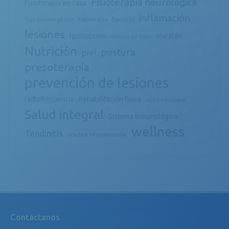
Fisioterapia neurológica
Fisioterapia en casa
inflamación
flujo bioenergético
Fototerapia
fracturas
lesiones
liposucción
maratón
manejo de dolor
Nutrición
postura
piel
presoterapia
prevención de lesiones
radiofrecuencia
Rehabilitación física
salud emocional
Salud integral
Sistema inmunológico
wellness
Tendinitis
vendaje neuromuscular
Contáctanos