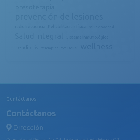
presoterapia
prevención de lesiones
radiofrecuencia
Rehabilitación física
salud emocional
Salud integral
Sistema inmunológico
wellness
Tendinitis
vendaje neuromuscular
Contáctanos
Contáctanos
Dirección
Convento del Rosario No. 34, Jardines de Santa Mónica C.P.