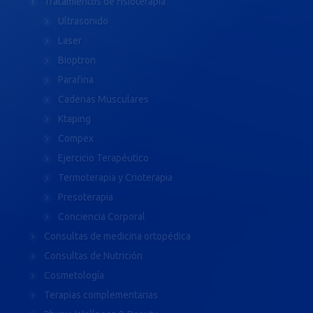
Tratamientos de fisioterapia
Ultrasonido
Laser
Bioptron
Parafina
Cadenas Musculares
Ktaping
Compex
Ejercicio Terapéutico
Termoterapia y Crioterapia
Presoterapia
Conciencia Corporal
Consultas de medicina ortopédica
Consultas de Nutrición
Cosmetología
Terapias complementarias