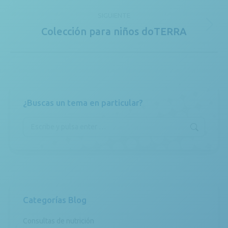
publicaciones
anterior:
SIGUIENTE
Colección para niños doTERRA
Publicación
siguiente:
¿Buscas un tema en particular?
Buscar:
Categorías Blog
Consultas de nutrición