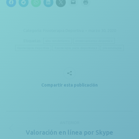
Categoría:
Fisioterapia Deportiva
marzo 30, 2020
Etiquetas:
alto rendimiento
entrenamiento deportivo
fisioterapia deportiva
fisioterapia para deportistas
presoterapia
Compartir esta publicación
Navegación
ANTERIOR
entre
Valoración en línea por Skype
Publicación