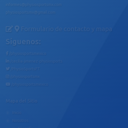
informes@physiosportsmx.com
physiosportsmx@gmail.com
Formulario de contacto y mapa
Síguenos:
/physiosportsmexico
/cecilia-jimenez-physiosports
/PhysioSportsFT
/physiosportsmx
/physiosportsmexico
Mapa del Sitio
Inicio
Nosotros