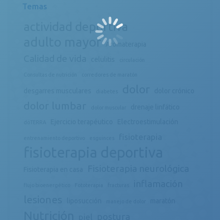
Temas
actividad deportiva
adulto mayor
Aromaterapia
Calidad de vida
celulitis
circulación
Consultas de nutrición
corredores de maratón
dolor
desgarres musculares
dolor crónico
diabetes
dolor lumbar
drenaje linfático
dolor muscular
Ejercicio terapéutico
Electroestimulación
döTERRA
fisioterapia
entrenamiento deportivo
esguinces
fisioterapia deportiva
Fisioterapia neurológica
Fisioterapia en casa
inflamación
flujo bioenergético
Fototerapia
fracturas
lesiones
liposucción
maratón
manejo de dolor
Nutrición
postura
piel