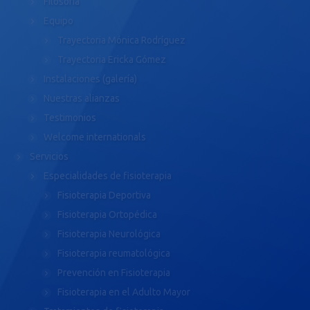
Filosofía
Equipo
Trayectoria Mónica Rodríguez
Trayectoria Ericka Gómez
Instalaciones (galería)
Nuestras alianzas
Testimonios
Welcome internationals
Servicios
Especialidades de fisioterapia
Fisioterapia Deportiva
Fisioterapia Ortopédica
Fisioterapia Neurológica
Fisioterapia reumatológica
Prevención en Fisioterapia
Fisioterapia en el Adulto Mayor