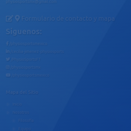
physiosportsmx@gmail.com
Formulario de contacto y mapa
Síguenos:
/physiosportsmexico
/cecilia-jimenez-physiosports
/PhysioSportsFT
/physiosportsmx
/physiosportsmexico
Mapa del Sitio
Inicio
Nosotros
Filosofía
Equipo