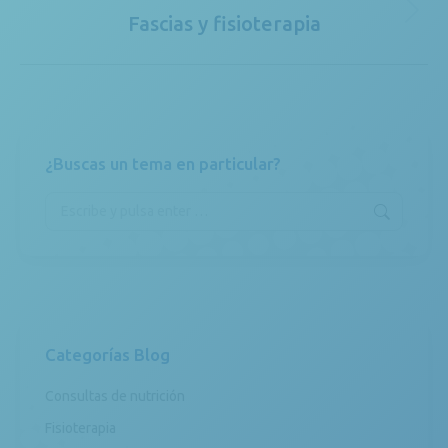
Fascias y fisioterapia
Publicación
siguiente:
¿Buscas un tema en particular?
Buscar:
Categorías Blog
Consultas de nutrición
Fisioterapia