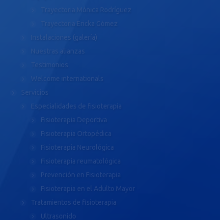
Trayectoria Mónica Rodríguez
Trayectoria Ericka Gómez
Instalaciones (galería)
Nuestras alianzas
Testimonios
Welcome internationals
Servicios
Especialidades de fisioterapia
Fisioterapia Deportiva
Fisioterapia Ortopédica
Fisioterapia Neurológica
Fisioterapia reumatológica
Prevención en Fisioterapia
Fisioterapia en el Adulto Mayor
Tratamientos de fisioterapia
Ultrasonido