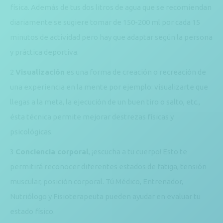
física. Además de tus dos litros de agua que se recomiendan
diariamente se sugiere tomar de 150-200 ml por cada 15
minutos de actividad pero hay que adaptar según la persona
y práctica deportiva.
2
Visualización
es una forma de creación o recreación de
una experiencia en la mente por ejemplo: visualizarte que
llegas a la meta, la ejecución de un buen tiro o salto, etc.,
ésta técnica permite mejorar destrezas físicas y
psicológicas.
3
Conciencia corporal
, ¡escucha a tu cuerpo! Esto te
permitirá reconocer diferentes estados de fatiga, tensión
muscular, posición corporal. Tú Médico, Entrenador,
Nutriólogo y Fisioterapeuta pueden ayudar en evaluar tu
estado físico.