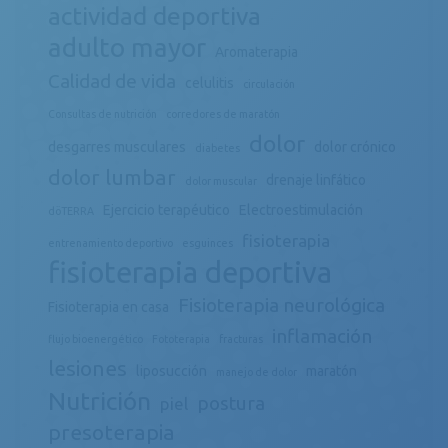
actividad deportiva
adulto mayor
Aromaterapia
Calidad de vida
celulitis
circulación
Consultas de nutrición
corredores de maratón
dolor
desgarres musculares
dolor crónico
diabetes
dolor lumbar
drenaje linfático
dolor muscular
Ejercicio terapéutico
Electroestimulación
döTERRA
fisioterapia
entrenamiento deportivo
esguinces
fisioterapia deportiva
Fisioterapia neurológica
Fisioterapia en casa
inflamación
flujo bioenergético
Fototerapia
fracturas
lesiones
liposucción
maratón
manejo de dolor
Nutrición
postura
piel
presoterapia