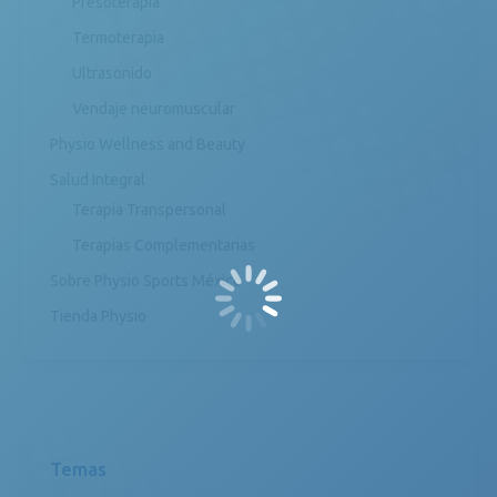
Presoterapia
Termoterapia
Ultrasonido
Vendaje neuromuscular
Physio Wellness and Beauty
Salud Integral
Terapia Transpersonal
Terapias Complementarias
Sobre Physio Sports México
Tienda Physio
Temas