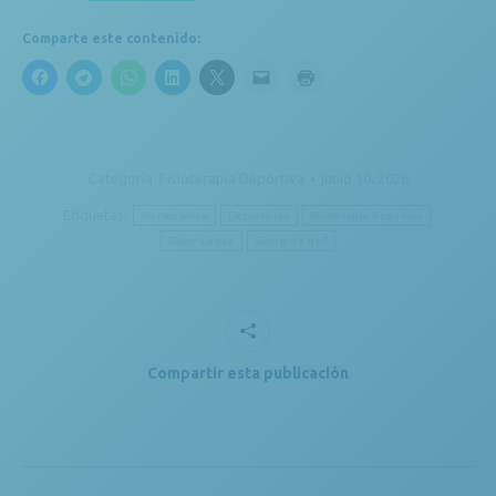
Comparte este contenido:
Categoría:
Fisioterapia Deportiva
junio 10, 2026
Etiquetas:
biomecánica
Deportistas
fisioterapia deportiva
Gaby López
Swing de golf
Compartir esta publicación
Navegación