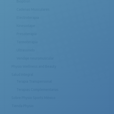
Bioptron
Cadenas Musculares
Electroterapia
Kinesiotape
Presoterapia
Termoterapia
Ultrasonido
Vendaje neuromuscular
Physio Wellness and Beauty
Salud Integral
Terapia Transpersonal
Terapias Complementarias
Sobre Physio Sports México
Tienda Physio