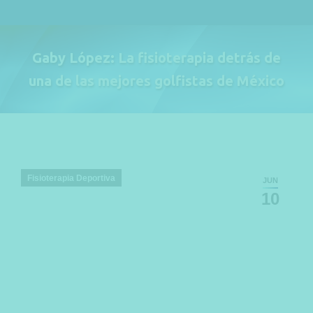
Gaby López: La fisioterapia detrás de
una de las mejores golfistas de México
Estás aquí:
Fisioterapia Deportiva
JUN
10