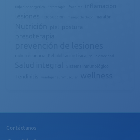
inflamación
flujo bioenergético
Fototerapia
fracturas
lesiones
liposucción
maratón
manejo de dolor
Nutrición
postura
piel
presoterapia
prevención de lesiones
radiofrecuencia
Rehabilitación física
salud emocional
Salud integral
Sistema inmunológico
wellness
Tendinitis
vendaje neuromuscular
Contáctanos