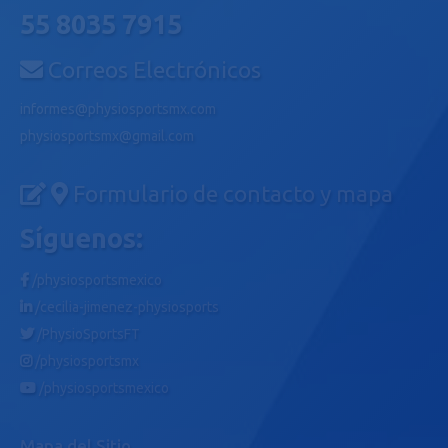
55 8035 7915
Correos Electrónicos
informes@physiosportsmx.com
physiosportsmx@gmail.com
Formulario de contacto y mapa
Síguenos:
/physiosportsmexico
/cecilia-jimenez-physiosports
/PhysioSportsFT
/physiosportsmx
/physiosportsmexico
Mapa del Sitio