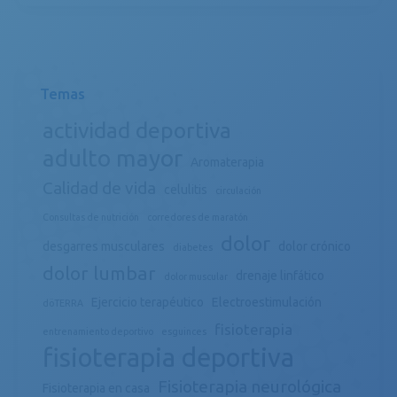
Temas
actividad deportiva
adulto mayor
Aromaterapia
Calidad de vida
celulitis
circulación
Consultas de nutrición
corredores de maratón
dolor
desgarres musculares
dolor crónico
diabetes
dolor lumbar
drenaje linfático
dolor muscular
Ejercicio terapéutico
Electroestimulación
döTERRA
fisioterapia
entrenamiento deportivo
esguinces
fisioterapia deportiva
Fisioterapia neurológica
Fisioterapia en casa