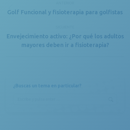
ANTERIOR
entre
Golf Funcional y fisioterapia para golfistas
Publicación
publicaciones
anterior:
SIGUIENTE
Envejecimiento activo: ¿Por qué los adultos
Publicación
mayores deben ir a fisioterapia?
siguiente:
¿Buscas un tema en particular?
Buscar: