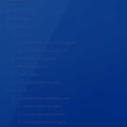
Inicio
Nosotros
Filosofía
Equipo
Trayectoria Mónica Rodríguez
Trayectoria Ericka Gómez
Instalaciones (galería)
Nuestras alianzas
Testimonios
Welcome internationals
Servicios
Especialidades de fisioterapia
Fisioterapia Deportiva
Fisioterapia Ortopédica
Fisioterapia Neurológica