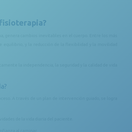
fisioterapia?
a, genera cambios inevitables en el cuerpo. Entre los más
quilibrio, y la reducción de la flexibilidad y la movilidad
mente la independencia, la seguridad y la calidad de vida
da?
so. A través de un plan de intervención guiado, se logra
dades de la vida diaria del paciente.
nfianza al caminar.