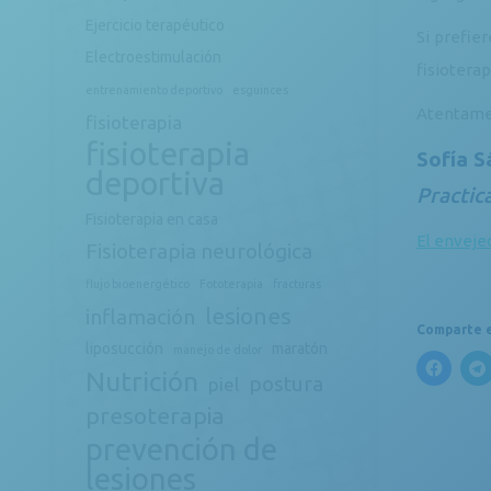
Ejercicio terapéutico
Si prefie
Electroestimulación
fisiotera
entrenamiento deportivo
esguinces
Atentame
fisioterapia
fisioterapia
Sofía 
deportiva
Practic
Fisioterapia en casa
El enveje
Fisioterapia neurológica
flujo bioenergético
Fototerapia
fracturas
lesiones
inflamación
Comparte e
liposucción
maratón
manejo de dolor
Nutrición
postura
piel
presoterapia
prevención de
lesiones