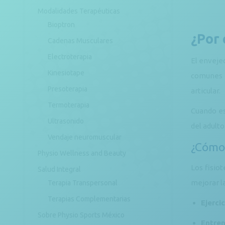
Modalidades Terapéuticas
Bioptron
¿Por 
Cadenas Musculares
Electroterapia
El enveje
Kinesiotape
comunes s
Presoterapia
articular.
Termoterapia
Cuando es
Ultrasonido
del adulto
Vendaje neuromuscular
¿Cómo 
Physio Wellness and Beauty
Los fisio
Salud Integral
mejorar l
Terapia Transpersonal
Terapias Complementarias
Ejerci
Sobre Physio Sports México
Entren