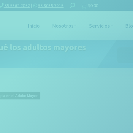
Buscar:
55 5362 2052
|
55 8035 7915
$
0.00
Inicio
Nosotros
Servicios
Bl
qué los adultos mayores
Estás aq
apia en el Adulto Mayor