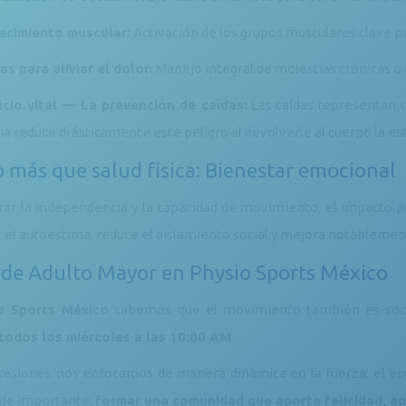
ecimiento muscular:
Activación de los grupos musculares clave p
as para aliviar el dolor:
Manejo integral de molestias crónicas o a
icio vital — La prevención de caídas:
Las caídas representan u
ia reduce drásticamente este peligro al devolverle al cuerpo la est
más que salud física: Bienestar emocional
rar la independencia y la capacidad de movimiento, el impacto p
r el autoestima, reduce el aislamiento social y mejora notablement
de Adulto Mayor en Physio Sports México
o Sports México
sabemos que el movimiento también es soci
todos los miércoles a las 10:00 AM
.
sesiones nos enfocamos de manera dinámica en la fuerza, el equ
l de importante:
formar una comunidad que aporte felicidad, ap