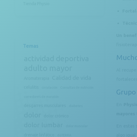
Tienda Physio
Fortal
Técnic
Un benef
fisioterap
Temas
Mucho 
actividad deportiva
adulto mayor
Al recupe
Calidad de vida
Aromaterapia
fortalece
celulitis
circulación
Consultas de nutrición
Grupo 
corredores de maratón
En
Physi
desgarres musculares
diabetes
dolor
mayores 
dolor crónico
dolor lumbar
En estas 
dolor muscular
drenaje linfático
algo igua
döTERRA