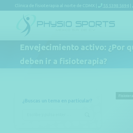
Clínica de fisioterapia al norte de CDMX |
55 5398 5694
|
Envejecimiento activo: ¿Por 
deben ir a fisioterapia?
Fisioter
¿Buscas un tema en particular?
Buscar: