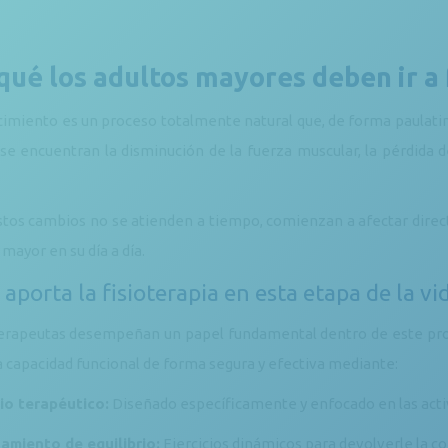
qué los adultos mayores deben ir a 
cimiento es un proceso totalmente natural que, de forma paulatin
e encuentran la disminución de la fuerza muscular, la pérdida de e
tos cambios no se atienden a tiempo, comienzan a afectar directa
 mayor en su día a día.
aporta la fisioterapia en esta etapa de la vi
terapeutas desempeñan un papel fundamental dentro de este proce
a capacidad funcional de forma segura y efectiva mediante:
cio terapéutico:
Diseñado específicamente y enfocado en las activi
amiento de equilibrio:
Ejercicios dinámicos para devolverle la co