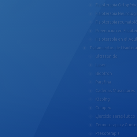
Fisioterapia Ortopédi
Fisioterapia Neurológ
Fisioterapia reumatol
Prevención en Fisiote
Fisioterapia en el Ad
Tratamientos de fisiotera
Ultrasonido
Laser
Bioptron
Parafina
Cadenas Musculares
Ktaping
Compex
Ejercicio Terapéutico
Termoterapia y Criote
Presoterapia