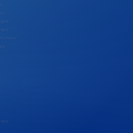
ca
ica
ógica
rapia
ulto Mayor
pia
rapia