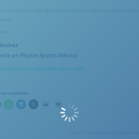
res una atención individualizada, también contamos con terapia pe
peutas!
nte,
Sánchez
ante en Physio Sports México
cimiento activo y saludable según la OMS
ste contenido:
Categoría:
Fisioterapia en el Adulto Ma