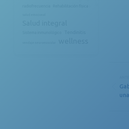
radiofrecuencia
Rehabilitación física
salud emocional
Salud integral
Tendinitis
Sistema inmunológico
wellness
vendaje neuromuscular
Nave
entr
ANTE
Gab
publi
Publ
una
anter