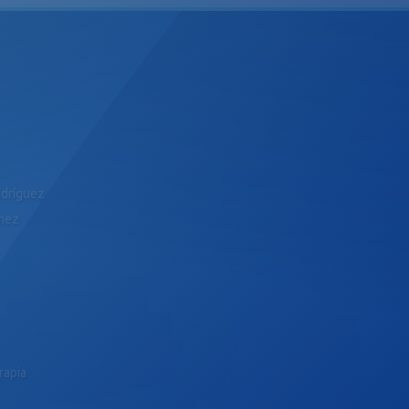
odríguez
ómez
rapia