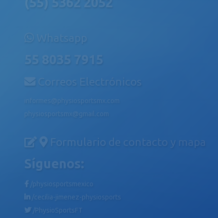
(55) 5362 2052
Whatsapp
55 8035 7915
Correos Electrónicos
informes@physiosportsmx.com
physiosportsmx@gmail.com
Formulario de contacto y mapa
Síguenos:
/physiosportsmexico
/cecilia-jimenez-physiosports
/PhysioSportsFT