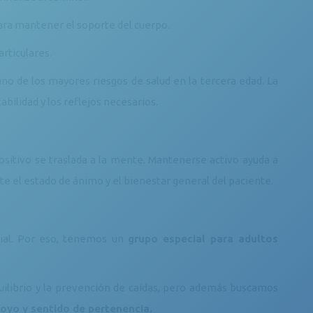
ara mantener el soporte del cuerpo.
rticulares.
no de los mayores riesgos de salud en la tercera edad. La
abilidad y los reflejos necesarios.
ositivo se traslada a la mente. Mantenerse activo ayuda a
e el estado de ánimo y el bienestar general del paciente.
al. Por eso, tenemos un
grupo especial para adultos
ilibrio y la prevención de caídas, pero además buscamos
oyo y sentido de pertenencia.