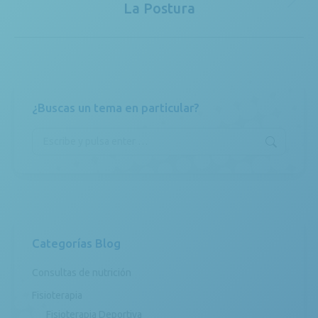
La Postura
Publicación
siguiente:
¿Buscas un tema en particular?
Buscar:
Categorías Blog
Consultas de nutrición
Fisioterapia
Fisioterapia Deportiva