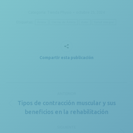
Categoría:
Tienda Physio
octubre 25, 2024
Etiquetas:
Árnica
Crema de Árnica
dolor
Salud integral
Compartir esta publicación
Navegación
ANTERIOR
entre
Tipos de contracción muscular y sus
Publicación
publicaciones
beneficios en la rehabilitación
anterior:
SIGUIENTE