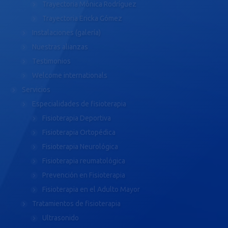
Trayectoria Mónica Rodríguez
Trayectoria Ericka Gómez
Instalaciones (galería)
Nuestras alianzas
Testimonios
Welcome internationals
Servicios
Especialidades de fisioterapia
Fisioterapia Deportiva
Fisioterapia Ortopédica
Fisioterapia Neurológica
Fisioterapia reumatológica
Prevención en Fisioterapia
Fisioterapia en el Adulto Mayor
Tratamientos de fisioterapia
Ultrasonido