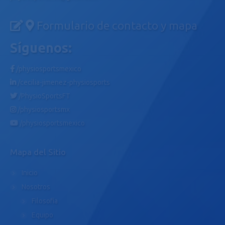
Formulario de contacto y mapa
Síguenos:
/physiosportsmexico
/cecilia-jimenez-physiosports
/PhysioSportsFT
/physiosportsmx
/physiosportsmexico
Mapa del Sitio
Inicio
Nosotros
Filosofía
Equipo