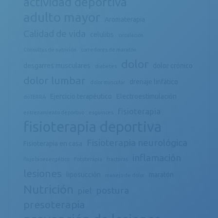
actividad deportiva
adulto mayor
Aromaterapia
Calidad de vida
celulitis
circulación
Consultas de nutrición
corredores de maratón
dolor
desgarres musculares
dolor crónico
diabetes
dolor lumbar
drenaje linfático
dolor muscular
Ejercicio terapéutico
Electroestimulación
döTERRA
fisioterapia
entrenamiento deportivo
esguinces
fisioterapia deportiva
Fisioterapia neurológica
Fisioterapia en casa
inflamación
flujo bioenergético
Fototerapia
fracturas
lesiones
liposucción
maratón
manejo de dolor
Nutrición
postura
piel
presoterapia