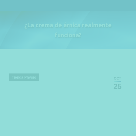
¿La crema de árnica realmente
funciona?
Estás aquí:
Tienda Physio
OCT
25