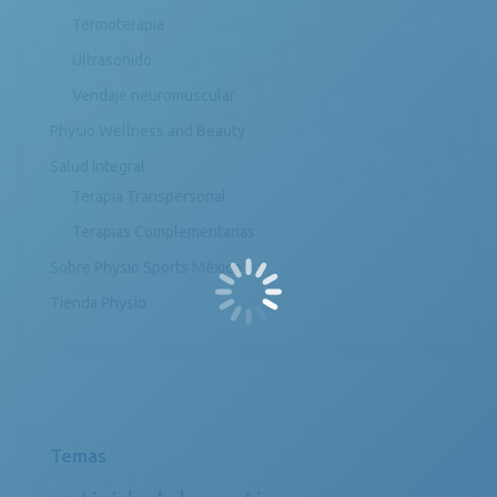
Termoterapia
Ultrasonido
Vendaje neuromuscular
Physio Wellness and Beauty
Salud Integral
Terapia Transpersonal
Terapias Complementarias
Sobre Physio Sports México
Tienda Physio
Temas