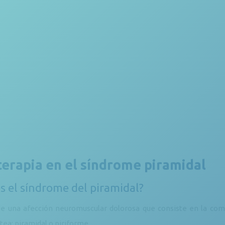
terapia en el síndrome piramidal
s el síndrome del piramidal?
de una afección neuromuscular dolorosa que consiste en la comp
tea: piramidal o piriforme.