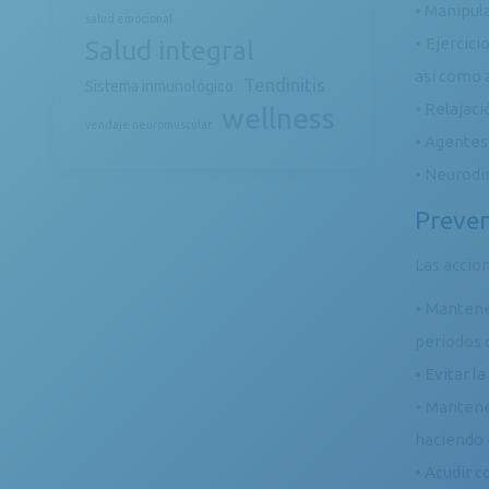
• Manipula
salud emocional
• Ejercic
Salud integral
así como 
Tendinitis
Sistema inmunológico
• Relajaci
wellness
vendaje neuromuscular
• Agentes 
• Neurodi
Preven
Las accio
• Mantene
periodos 
• Evitar l
• Mantene
haciendo é
• Acudir c