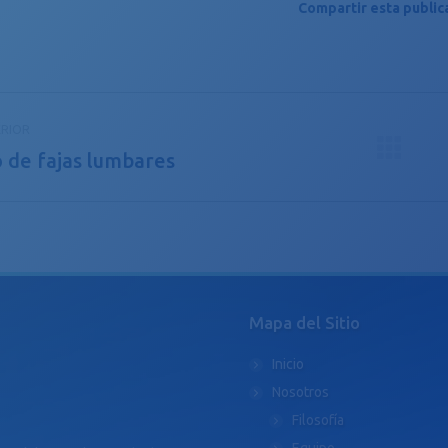
Compartir esta public
gación
RIOR
e
 de fajas lumbares
icación
Pu
caciones
ior:
si
Mapa del Sitio
Inicio
Nosotros
Filosofía