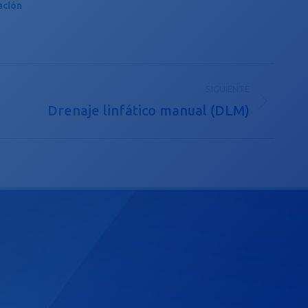
ación
SIGUIENTE
Drenaje linfático manual (DLM)
blicación
guiente: