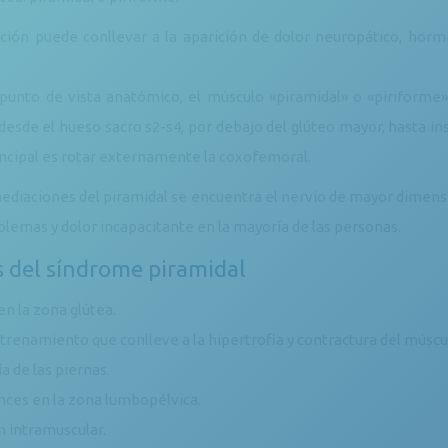
ación puede conllevar a la aparición de dolor neuropático, hor
punto de vista anatómico, el músculo «piramidal» o «piriforme»
desde el hueso sacro s2-s4, por debajo del glúteo mayor, hasta in
incipal es rotar externamente la coxofemoral.
ediaciones del piramidal se encuentra el nervio de mayor dimensión
blemas y dolor incapacitante en la mayoría de las personas.
 del síndrome piramidal
en la zona glútea.
trenamiento que conlleve a la hipertrofia y contractura del múscu
a de las piernas.
nces en la zona lumbopélvica.
n intramuscular.