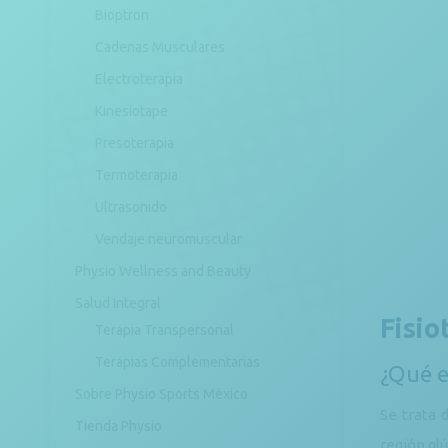
Bioptron
Cadenas Musculares
Electroterapia
Kinesiotape
Presoterapia
Termoterapia
Ultrasonido
Vendaje neuromuscular
Physio Wellness and Beauty
Salud Integral
Fisio
Terapia Transpersonal
Terapias Complementarias
¿Qué e
Sobre Physio Sports México
Se trata 
Tienda Physio
región glú