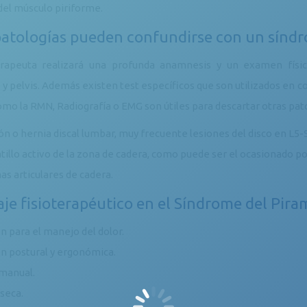
 del músculo piriforme.
atologías pueden confundirse con un síndr
terapeuta realizará una profunda anamnesis y un examen físi
 y pelvis. Además existen test específicos que son utilizados en c
mo la RMN, Radiografía o EMG son útiles para descartar otras pat
ión o hernia discal lumbar, muy frecuente lesiones del disco en L5
tillo activo de la zona de cadera, como puede ser el ocasionado po
as articulares de cadera.
je fisioterapéutico en el Síndrome del Pira
n para el manejo del dolor.
ón postural y ergonómica.
 manual.
seca.