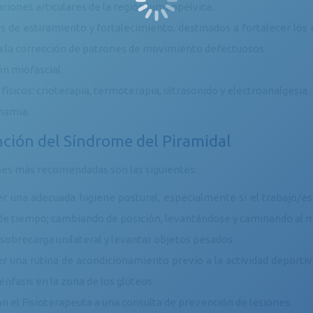
ciones articulares de la región lumbopélvica.
ios de estiramiento y fortalecimiento, destinados a fortalecer los
a la corrección de patrones de movimiento defectuosos.
ón miofascial.
físicos: crioterapia, termoterapia, ultrasonido y electroanalgesia.
namia.
ción del Síndrome del Piramidal
nes más recomendadas son las siguientes:
r una adecuada higiene postural, especialmente si el trabajo/e
de tiempo; cambiando de posición, levantándose y caminando al 
a sobrecarga unilateral y levantar objetos pesados.
r una rutina de acondicionamiento previo a la actividad deporti
nfasis en la zona de los glúteos.
on el Fisioterapeuta a una consulta de prevención de lesiones.