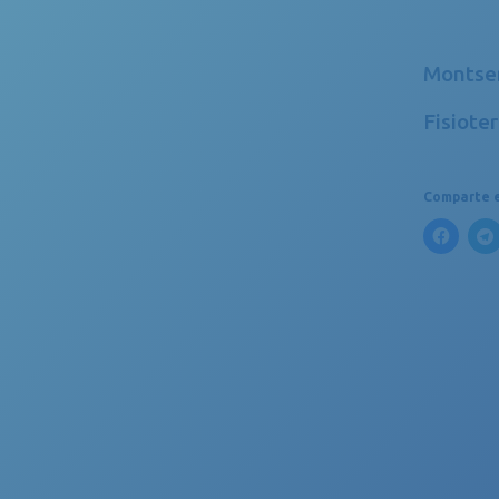
Montse
Fisiote
Comparte e