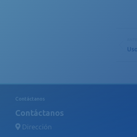
Nave
ANTE
entr
Uso
Publ
publi
anter
Contáctanos
Contáctanos
Dirección