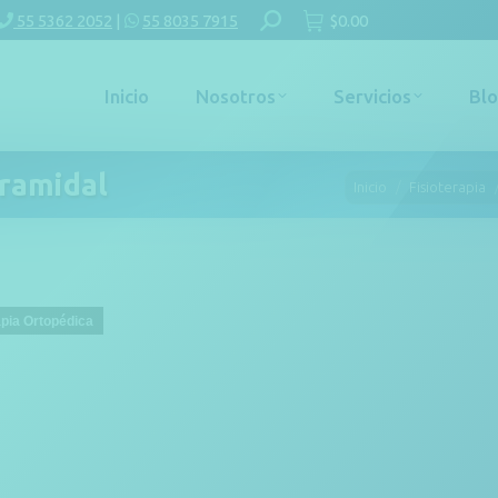
Buscar:
55 5362 2052
|
55 8035 7915
$
0.00
Inicio
Nosotros
Servicios
Bl
iramidal
Estás aquí:
Inicio
Fisioterapia
apia Ortopédica