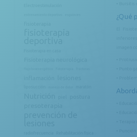
• Bursitis
Electroestimulación
¿Qué p
entrenamiento deportivo
esguinces
fisioterapia
El Fisio
fisioterapia
inferiores
deportiva
imagen co
Fisioterapia en casa
Fisioterapia neurológica
• Protrus
• Punto ga
flujo bioenergético
Fototerapia
fracturas
lesiones
inflamación
• Problem
liposucción
maratón
manejo de dolor
Aborda
Nutrición
postura
piel
• Educació
presoterapia
• Educaci
prevención de
lesiones
• Terapia
• Punción 
radiofrecuencia
Rehabilitación física