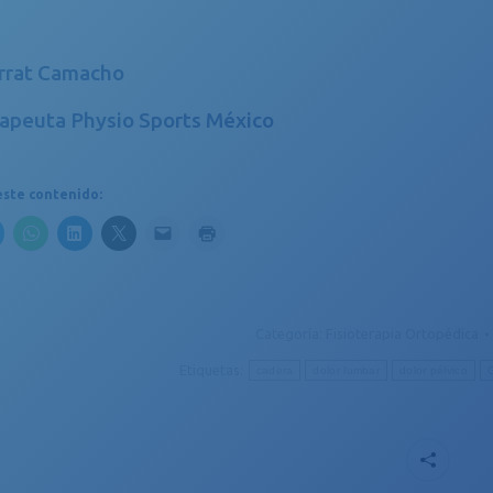
rrat Camacho
rapeuta Physio Sports México
ste contenido:
Categoría:
Fisioterapia Ortopédica
Etiquetas:
cadera
dolor lumbar
dolor pélvico