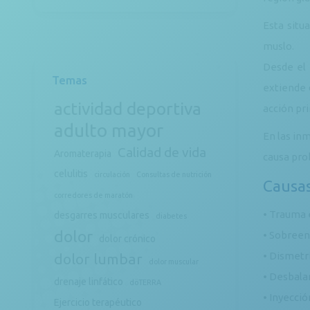
Esta situ
muslo.
Desde el 
Temas
extiende 
actividad deportiva
acción pr
adulto mayor
En las inm
Calidad de vida
Aromaterapia
causa pro
celulitis
circulación
Consultas de nutrición
Causas
corredores de maratón
• Trauma 
desgarres musculares
diabetes
dolor
• Sobreen
dolor crónico
• Dismetrí
dolor lumbar
dolor muscular
• Desbala
drenaje linfático
döTERRA
• Inyecció
Ejercicio terapéutico