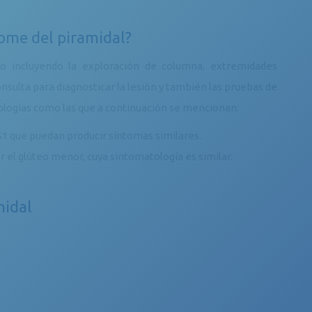
ome del piramidal?
co incluyendo la exploración de columna, extremidades
onsulta para diagnosticar la lesión y también las pruebas de
ologías como las que a continuación se mencionan:
-S1 que puedan producir síntomas similares.
r el glúteo menor, cuya sintomatología es similar.
midal