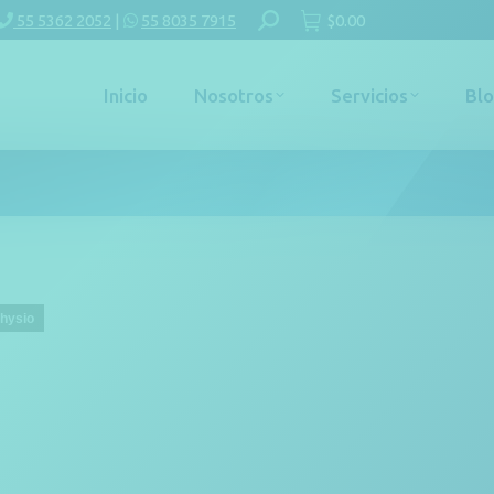
Buscar:
55 5362 2052
|
55 8035 7915
$
0.00
Inicio
Nosotros
Servicios
Bl
Physio