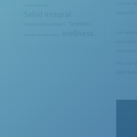
Ciertos a
salud emocional
Salud integral
específico
Tendinitis
Sistema inmunológico
wellness
Los aceit
vendaje neuromuscular
esté apli
internamen
Por eso q
querrá ase