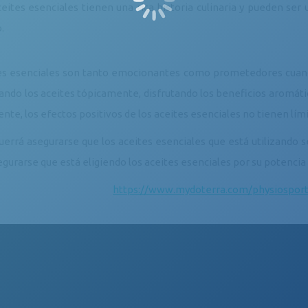
ceites esenciales tienen una rica historia culinaria y pueden se
.
es esenciales son tanto emocionantes como prometedores cuando s
cando los aceites tópicamente, disfrutando los beneficios aromát
te, los efectos positivos de los aceites esenciales no tienen lími
uerrá asegurarse que los aceites esenciales que está utilizand
gurarse que está eligiendo los aceites esenciales por su potencia 
https://www.mydoterra.com/physiosport