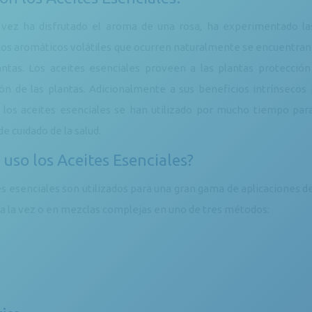
 vez ha disfrutado el aroma de una rosa, ha experimentado las
s aromáticos volátiles que ocurren naturalmente se encuentran en l
antas. Los aceites esenciales proveen a las plantas protecci
ión de las plantas. Adicionalmente a sus beneficios intrínseco
 los aceites esenciales se han utilizado por mucho tiempo para
de cuidado de la salud.
uso los Aceites Esenciales?
es esenciales son utilizados para una gran gama de aplicaciones de
l a la vez o en mezclas complejas en uno de tres métodos: