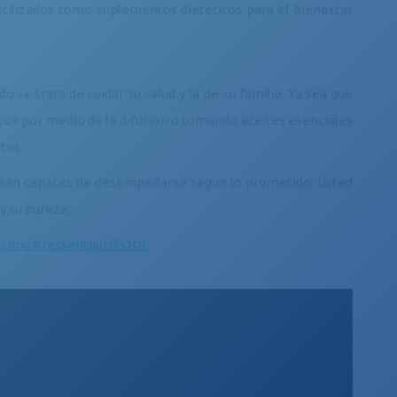
r utilizados como suplementos dietéticos para el bienestar
e trata de cuidar su salud y la de su familia. Ya sea que
icos por medio de la difusión o tomando aceites esenciales
tes.
o sean capaces de desempeñarse según lo prometido. Usted
y su pureza.
smx/#/essentialOils101