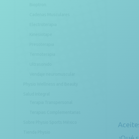
Bioptron
Cadenas Musculares
Electroterapia
Kinesiotape
Presoterapia
Termoterapia
Ultrasonido
Vendaje neuromuscular
Physio Wellness and Beauty
Salud Integral
Terapia Transpersonal
Terapias Complementarias
Sobre Physio Sports México
Aceite
Tienda Physio
¿Qué s