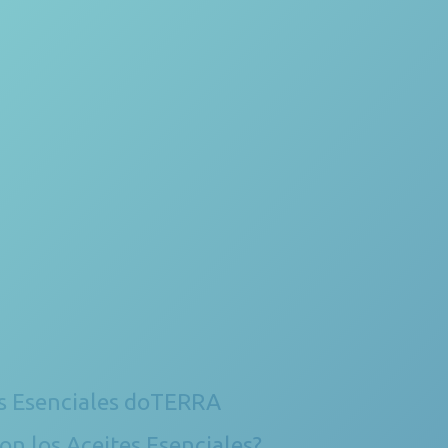
s Esenciales doTERRA
on los Aceites Esenciales?