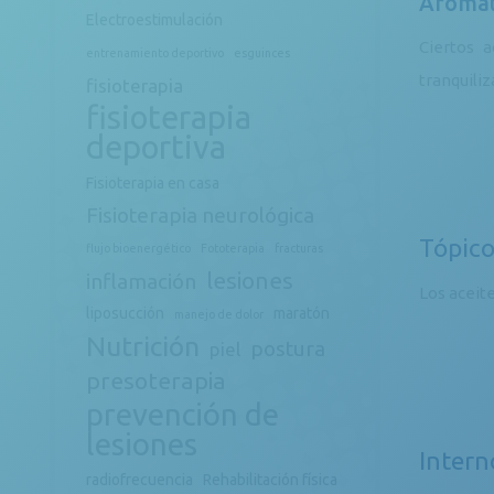
Aromát
Electroestimulación
Ciertos 
entrenamiento deportivo
esguinces
tranquiliz
fisioterapia
fisioterapia
deportiva
Fisioterapia en casa
Fisioterapia neurológica
Tópic
flujo bioenergético
Fototerapia
fracturas
lesiones
inflamación
Los aceit
liposucción
maratón
manejo de dolor
Nutrición
postura
piel
presoterapia
prevención de
lesiones
Intern
radiofrecuencia
Rehabilitación física