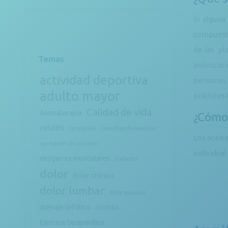
Si alguna
compuesto
de las pl
Temas
polinizac
actividad deportiva
personas,
adulto mayor
prácticas 
Calidad de vida
Aromaterapia
¿Cómo 
celulitis
circulación
Consultas de nutrición
Los aceit
corredores de maratón
individua
desgarres musculares
diabetes
dolor
dolor crónico
dolor lumbar
dolor muscular
drenaje linfático
döTERRA
Ejercicio terapéutico