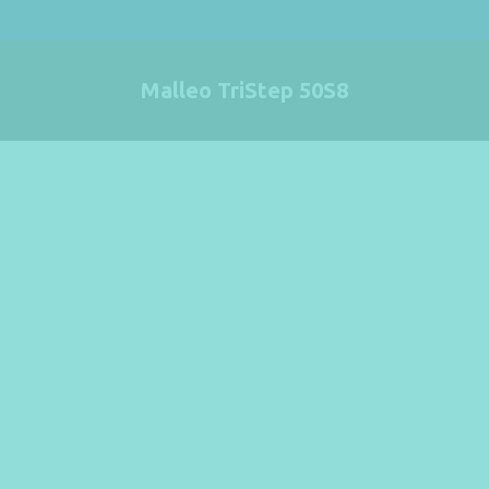
Malleo TriStep 50S8
Estás aquí: