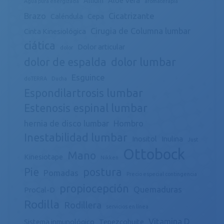
Allium
Aloe Vera
Agua pura energizada
aromaterapia
Brazo
Cicatrizante
Caléndula
Cepa
Cirugia de Columna lumbar
Cinta Kinesiológica
ciática
Dolor articular
dolor
dolor de espalda
dolor lumbar
Esguince
doTERRA
Ducha
Espondilartrosis lumbar
Estenosis espinal lumbar
hernia de disco lumbar
Hombro
Inestabilidad lumbar
Inositol
Inulina
Just
Ottobock
Mano
Kinesiotape
Nikken
Pie
postura
Pomadas
Precio especial contingencia
propiocepción
Quemaduras
ProCal-D
Rodilla
Rodillera
servicios en línea
Vitamina D
Sistema inmunológico
Tepezcohuite