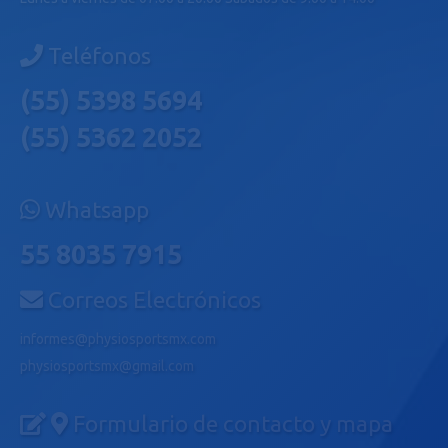
Teléfonos
(55) 5398 5694
(55) 5362 2052
Whatsapp
55 8035 7915
Correos Electrónicos
informes@physiosportsmx.com
physiosportsmx@gmail.com
Formulario de contacto y mapa