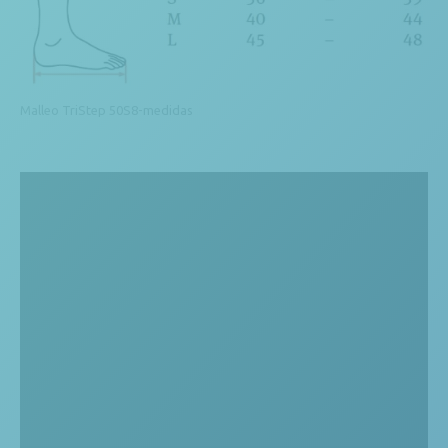
Malleo TriStep 50S8-medidas