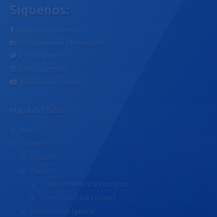
Síguenos:
/physiosportsmexico
/cecilia-jimenez-physiosports
/PhysioSportsFT
/physiosportsmx
/physiosportsmexico
Mapa del Sitio
Inicio
Nosotros
Filosofía
Equipo
Trayectoria Mónica Rodríguez
Trayectoria Ericka Gómez
Instalaciones (galería)