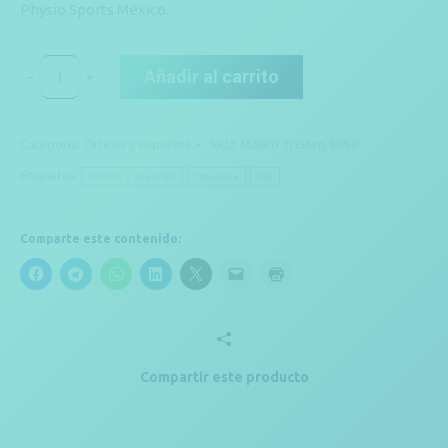
Physio Sports México.
Malleo
Añadir al carrito
﹣
﹢
TriStep
50S8
Categoría:
Órtesis y soportes
SKU:
Malleo TriStep 50S8
cantidad
Etiquetas:
Órtesis y soportes
Ottobock
Pie
Comparte este contenido:
Compartir este producto