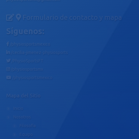
Formulario de contacto y mapa
Síguenos:
/physiosportsmexico
/cecilia-jimenez-physiosports
/PhysioSportsFT
/physiosportsmx
/physiosportsmexico
Mapa del Sitio
Inicio
Nosotros
Filosofía
Equipo