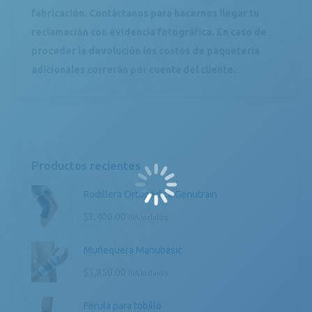
fabricación. Contáctanos para hacernos llegar tu
reclamación con evidencia fotográfica. En caso de
proceder la devolución los costos de paquetería
adicionales correrán por cuenta del cliente.
Productos recientes
Rodillera Ortopédica Genutrain
$
3,400.00
IVA Incluído
Muñequera Manubasic
$
1,850.00
IVA Incluído
Férula para tobillo