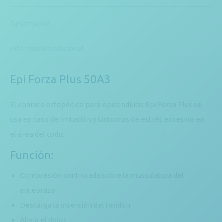
Descripción
Información adicional
Epi Forza Plus 50A3
El aparato ortopédico para epicondilitis Epi Forsa Plus se
usa en caso de irritación y síntomas de estrés excesivo en
el área del codo.
Función:
Compresión controlada sobre la musculatura del
antebrazo
Descarga la inserción del tendón
Alivia el dolor