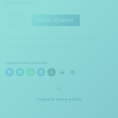
el área del codo.
Epi
Añadir al carrito
﹣
﹢
Forza
Plus
Categoría:
Órtesis y soportes
SKU:
Epi Forza Plus 50A3
50A3
Etiquetas:
Brazo
Órtesis y soportes
Ottobock
cantidad
Comparte este contenido:
Compartir este producto