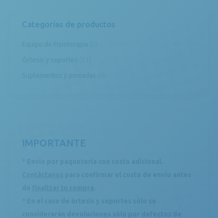
Categorías de productos
Equipo de Fisioterapia
(2)
Órtesis y soportes
(33)
Suplementos y pomadas
(9)
IMPORTANTE
*
Envío por paquetería con costo adicional.
Contáctanos
para confirmar el costo de envío antes
de
finalizar tu compra
.
*
En el caso de órtesis y soportes sólo se
considerarán devoluciones sólo por defectos de