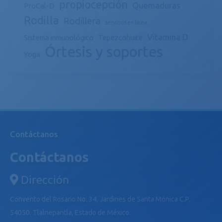
propiocepción
Quemaduras
ProCal-D
Rodilla
Rodillera
servicios en línea
Vitamina D
Sistema inmunológico
Tepezcohuite
Órtesis y soportes
Yoga
Contáctanos
Contáctanos
Dirección
Convento del Rosario No. 34, Jardines de Santa Mónica C.P.
54050. Tlalnepantla, Estado de México.