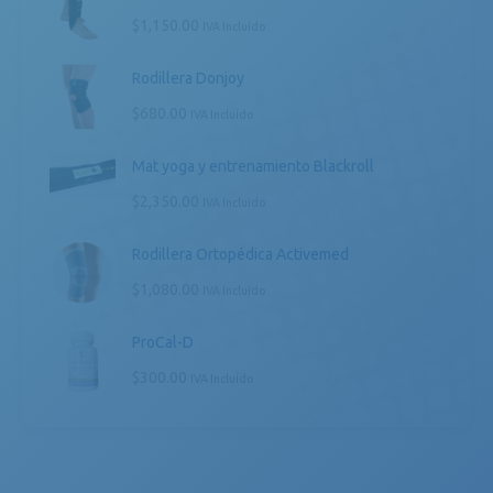
$
1,150.00
IVA Incluído
Rodillera Donjoy
$
680.00
IVA Incluído
Mat yoga y entrenamiento Blackroll
$
2,350.00
IVA Incluído
Rodillera Ortopédica Activemed
$
1,080.00
IVA Incluído
ProCal-D
$
300.00
IVA Incluído