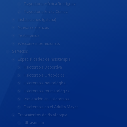
Trayectoria Mónica Rodríguez
Trayectoria Ericka Gómez
Instalaciones (galería)
Nuestras alianzas
Testimonios
Welcome internationals
Servicios
Especialidades de fisioterapia
Fisioterapia Deportiva
Fisioterapia Ortopédica
Fisioterapia Neurológica
Fisioterapia reumatológica
Prevención en Fisioterapia
Fisioterapia en el Adulto Mayor
Tratamientos de fisioterapia
Ultrasonido