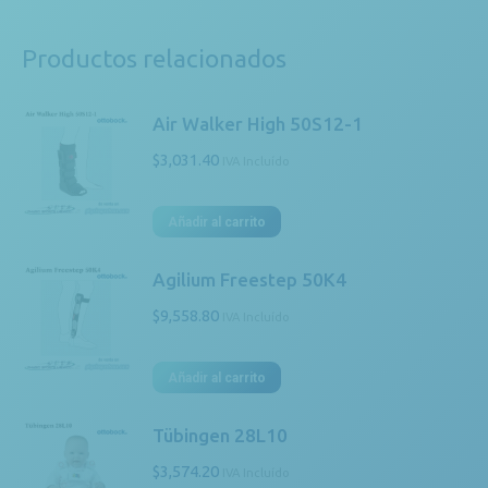
Productos relacionados
Air Walker High 50S12-1
$
3,031.40
IVA Incluído
Añadir al carrito
Agilium Freestep 50K4
$
9,558.80
IVA Incluído
Añadir al carrito
Tübingen 28L10
$
3,574.20
IVA Incluído