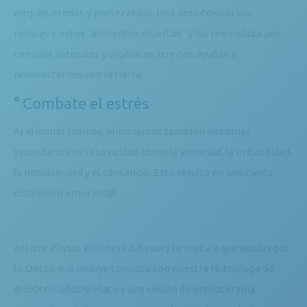
empaquetados y preservados. Una desintoxicación
remueve estos “alimentos muertos” y los reemplaza por
comidas naturales y orgánicas, que nos ayudan a
reconectarnos con la tierra.
° Combate el estrés
Al eliminar toxinas, eliminamos también síntomas
secundarios de la toxicidad como la ansiedad, la irritabilidad,
la impulsividad y el cansancio. Esto resulta en una cierta
distensión emocional.
Así que Physio Wellness & Beauty te invita a que acudas por
tu Detox que incluye consulta con nuestra Nutrióloga de
@ElOtroLadoDelPlato y una sesión de presoterapia