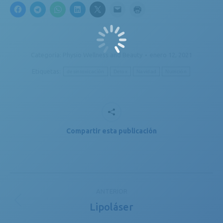
Categoría:
Physio Wellness and Beauty
enero 12, 2021
Etiquetas:
desintoxicación
Detox
Navidad
Nutrición
Compartir esta publicación
Navegación
ANTERIOR
entre
Lipoláser
Publicación
publicaciones
anterior: