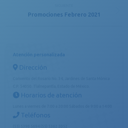
SIGUIENTE
Promociones Febrero 2021
Publicación
siguiente:
Atención personalizada
Dirección
Convento del Rosario No. 34, Jardines de Santa Mónica
C.P. 54050. Tlalnepantla, Estado de México.
Horarios de atención
Lunes a viernes de 7:00 a 20:00 Sábados de 9:00 a 14:00
Teléfonos
(55) 5398 5694
(55) 5362 2052