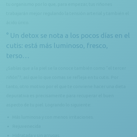
tu organismo por lo que, para empezar, tus riñones
trabajarán mejor regulando la tensión arterial y también el
ácido úrico.
° Un detox se nota a los pocos días en el
cutis: está más luminoso, fresco,
terso…
¿Sabías que a la piel se la conoce también como “el tercer
riñón”?, así que lo que comas se refleja en tu cutis. Por
tanto, otro motivo por el que te conviene hacer una dieta
depurativa es precisamente para recuperar el buen
aspecto de tu piel. Logrando lo siguiente:
Más luminosa y con menos irritaciones.
Rejuvenecida
Hidratada y sin arrugas.