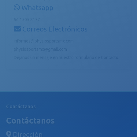
Whatsapp
56 1505 8177
Correos Electrónicos
informes@physiosportsmx.com
physiosportsmx@gmail.com
Déjanos un mensaje en nuestro formulario de
Contacto
.
Contáctanos
Contáctanos
Dirección