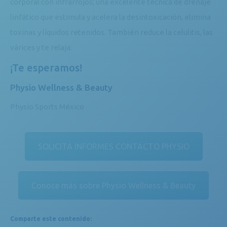
corporal con infrarrojos; una excelente técnica de drenaje
linfático que estimula y acelera la desintoxicación, elimina
toxinas y líquidos retenidos. También reduce la celulitis, las
várices y te relaja.
¡Te esperamos!
Physio Wellness & Beauty
Physio Sports México
SOLICITA INFORMES CONTACTO PHYSIO
Conoce más sobre Physio Wellness & Beauty
Comparte este contenido: