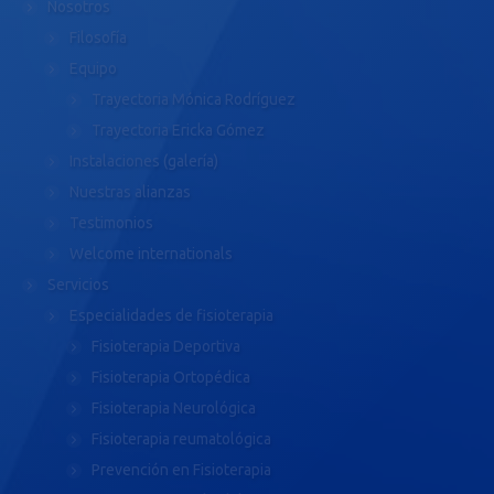
Nosotros
Filosofía
Equipo
Trayectoria Mónica Rodríguez
Trayectoria Ericka Gómez
Instalaciones (galería)
Nuestras alianzas
Testimonios
Welcome internationals
Servicios
Especialidades de fisioterapia
Fisioterapia Deportiva
Fisioterapia Ortopédica
Fisioterapia Neurológica
Fisioterapia reumatológica
Prevención en Fisioterapia